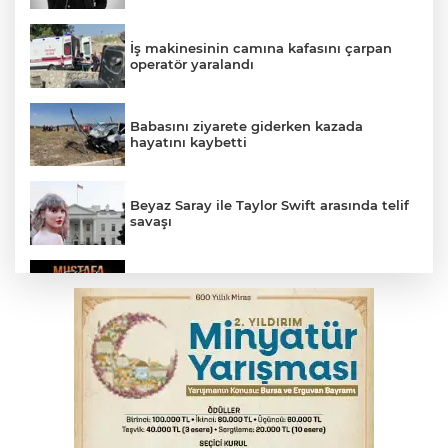
İş makinesinin camına kafasını çarpan
operatör yaralandı
Babasını ziyarete giderken kazada
hayatını kaybetti
Beyaz Saray ile Taylor Swift arasında telif
savaşı
Bursa'da Mustafa Keser'den müzik ve
kahkaha dolu gece
İnegöl'de orman yangını; Havadan ve
karadan müdahale başlatıldı
Bursa'da binlerce kişi meteor yağmuru