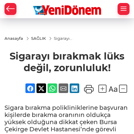
Zİ
Anasayfa
SAĞLIK
Sigarayı
bırakmak
lüks değil,
Sigarayı bırakmak lüks
zorunluluk!
değil, zorunluluk!
Sigara bırakma polikliniklerine başvuran
kişilerde bırakma oranının oldukça
yüksek olduğuna dikkat çeken Bursa
Çekirge Devlet Hastanesi’nde görevli