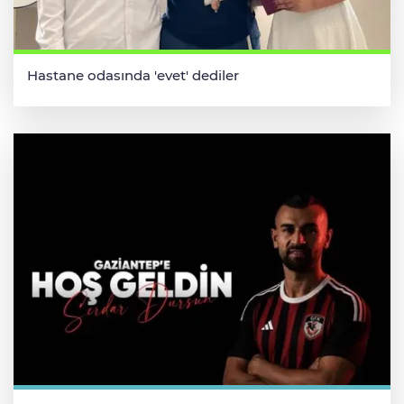
Hastane odasında 'evet' dediler