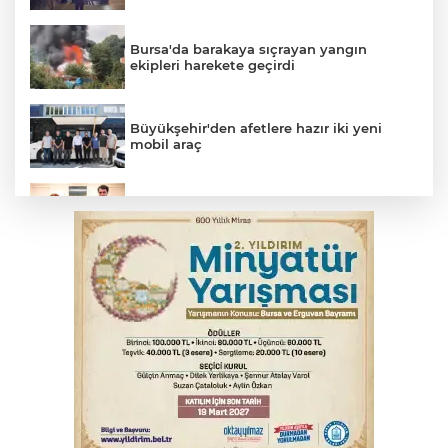
Bursa'da barakaya sıçrayan yangın
ekipleri harekete geçirdi
Büyükşehir'den afetlere hazır iki yeni
mobil araç
Bakan Gürlek, Uğur Mumcu’nun ailesi ile
bir araya geldi
Yargıtay’dan primle çalışanlara müjde
Serbest piyasada altın fiyatları...