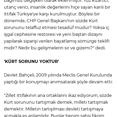
bağımsız değişken olarak eklenmiştir. Yüz kızartıcı,
utanç verici, insanlık değerlerini hiçe sayan kanlı bir
ittifak Türkiye'ye karşı kurulmuştur. Böylesi bir
dönemde, CHP Genel Başkanı'nın sözde Kürt
sorununu telaffuz etmesi tesadüf müdür? Yoksa iç
işgal cephesine restoresi ve yeni baştan dizaynı
yapılarak siparişi verilen bayatlamış sömürge teklifi
midir? Nedir bu gelişmelerin sır ve gizemi?" dedi.
'KÜRT SORUNU YOKTUR'
Devlet Bahçeli, 2009 yılında Meclis Genel Kurulunda
yaptığı bir konuşmayı anımsatarak şöyle devam etti:
"Zillet ittifakının ana ortaklarını ikaz ediyorum, sözde
Kürt sorununu tartışmak demek, milleti tartışmak
demektir. Milletin tartışılması devleti tartışmaya
açmakla eş anlamlıdır. Bunlar benim şahsi fikrim