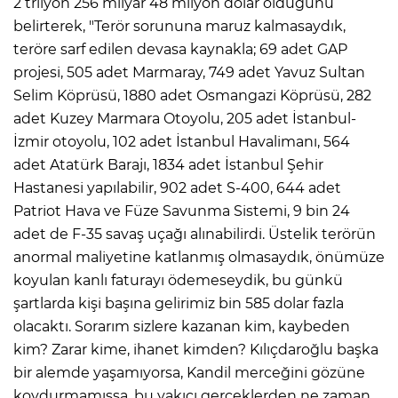
2 trilyon 256 milyar 48 milyon dolar olduğunu
belirterek, "Terör sorununa maruz kalmasaydık,
teröre sarf edilen devasa kaynakla; 69 adet GAP
projesi, 505 adet Marmaray, 749 adet Yavuz Sultan
Selim Köprüsü, 1880 adet Osmangazi Köprüsü, 282
adet Kuzey Marmara Otoyolu, 205 adet İstanbul-
İzmir otoyolu, 102 adet İstanbul Havalimanı, 564
adet Atatürk Barajı, 1834 adet İstanbul Şehir
Hastanesi yapılabilir, 902 adet S-400, 644 adet
Patriot Hava ve Füze Savunma Sistemi, 9 bin 24
adet de F-35 savaş uçağı alınabilirdi. Üstelik terörün
anormal maliyetine katlanmış olmasaydık, önümüze
koyulan kanlı faturayı ödemeseydik, bu günkü
şartlarda kişi başına gelirimiz bin 585 dolar fazla
olacaktı. Sorarım sizlere kazanan kim, kaybeden
kim? Zarar kime, ihanet kimden? Kılıçdaroğlu başka
bir alemde yaşamıyorsa, Kandil merceğini gözüne
koydurmamışsa, bu yakıcı gerçeklerden ne zaman