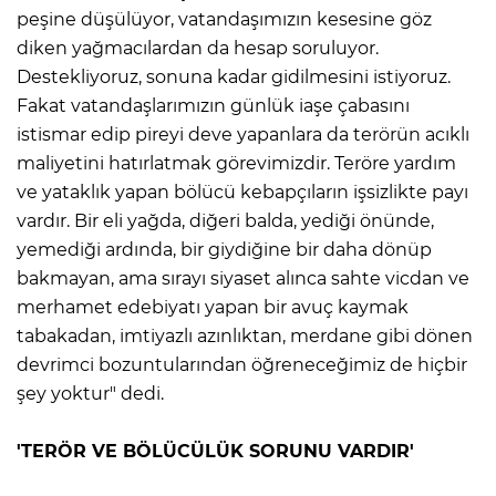
peşine düşülüyor, vatandaşımızın kesesine göz
diken yağmacılardan da hesap soruluyor.
Destekliyoruz, sonuna kadar gidilmesini istiyoruz.
Fakat vatandaşlarımızın günlük iaşe çabasını
istismar edip pireyi deve yapanlara da terörün acıklı
maliyetini hatırlatmak görevimizdir. Teröre yardım
ve yataklık yapan bölücü kebapçıların işsizlikte payı
vardır. Bir eli yağda, diğeri balda, yediği önünde,
yemediği ardında, bir giydiğine bir daha dönüp
bakmayan, ama sırayı siyaset alınca sahte vicdan ve
merhamet edebiyatı yapan bir avuç kaymak
tabakadan, imtiyazlı azınlıktan, merdane gibi dönen
devrimci bozuntularından öğreneceğimiz de hiçbir
şey yoktur" dedi.
'TERÖR VE BÖLÜCÜLÜK SORUNU VARDIR'