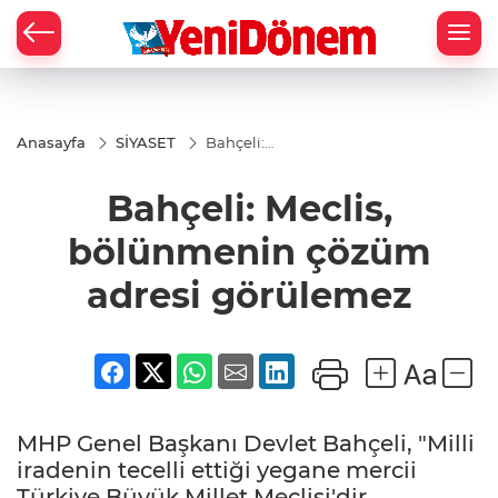
Zİ
Anasayfa
SİYASET
Bahçeli:
Meclis,
bölünmenin
Bahçeli: Meclis,
çözüm
adresi
görülemez
bölünmenin çözüm
adresi görülemez
MHP Genel Başkanı Devlet Bahçeli, "Milli
iradenin tecelli ettiği yegane mercii
Türkiye Büyük Millet Meclisi'dir,