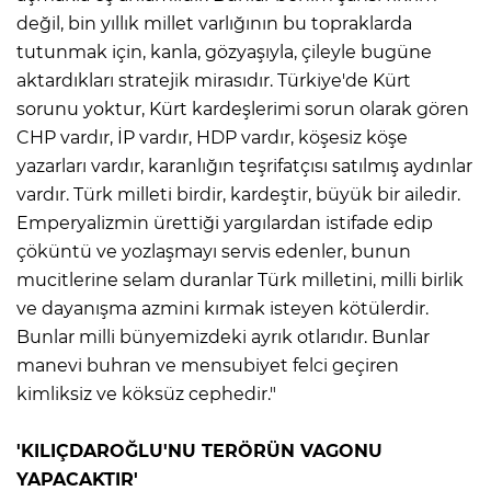
değil, bin yıllık millet varlığının bu topraklarda
tutunmak için, kanla, gözyaşıyla, çileyle bugüne
aktardıkları stratejik mirasıdır. Türkiye'de Kürt
sorunu yoktur, Kürt kardeşlerimi sorun olarak gören
CHP vardır, İP vardır, HDP vardır, köşesiz köşe
yazarları vardır, karanlığın teşrifatçısı satılmış aydınlar
vardır. Türk milleti birdir, kardeştir, büyük bir ailedir.
Emperyalizmin ürettiği yargılardan istifade edip
çöküntü ve yozlaşmayı servis edenler, bunun
mucitlerine selam duranlar Türk milletini, milli birlik
ve dayanışma azmini kırmak isteyen kötülerdir.
Bunlar milli bünyemizdeki ayrık otlarıdır. Bunlar
manevi buhran ve mensubiyet felci geçiren
kimliksiz ve köksüz cephedir."
'KILIÇDAROĞLU'NU TERÖRÜN VAGONU
YAPACAKTIR'