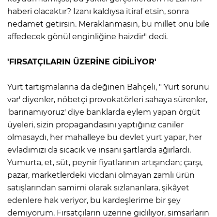
haberi olacaktır? İzanı kaldıysa itiraf etsin, sonra
nedamet getirsin. Meraklanmasın, bu millet onu bile
affedecek gönül enginliğine haizdir" dedi.
'FIRSATÇILARIN ÜZERİNE GİDİLİYOR'
Yurt tartışmalarına da değinen Bahçeli, "'Yurt sorunu
var' diyenler, nöbetçi provokatörleri sahaya sürenler,
'barınamıyoruz' diye banklarda eylem yapan örgüt
üyeleri, sizin propagandasını yaptığınız caniler
olmasaydı, her mahalleye bu devlet yurt yapar, her
evladımızı da sıcacık ve insani şartlarda ağırlardı.
Yumurta, et, süt, peynir fiyatlarının artışından; çarşı,
pazar, marketlerdeki vicdani olmayan zamlı ürün
satışlarından samimi olarak sızlananlara, şikâyet
edenlere hak veriyor, bu kardeşlerime bir şey
demiyorum. Fırsatçıların üzerine gidiliyor, simsarların