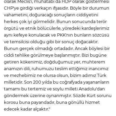
olarak Meclis'i, muhatabı da HDP olarak göstermesi
CHP'ye girdiği verkaçın ifşasıdır. Böyle bir durumun
vahametini, doğuracağı sonuçların ciddiyetini
herkes çok iyi görmelidir. Bunun sonucunda terör
örgütü ve etnik bölücülerle, yöredeki kardeşlerimiz
aynı kefeye konulacak ve PKK'nın bunların sözcüsü
ve temsilcisi olduğu gibi bir sonuç doğacaktır.
Bunun gerçek olmadığı ortadadır. Ancak böylesi bir
ciddi tehlike görülmeye başlanmıştır. Bizi bugüne
getiren kökenimiz, doğduğumuz yer, muhterem
anamızın dili, ruhumuzu teslim ettiğimiz inancımız
ve mezhebimiz ne olursa olsun, bizim adımız Türk
milletidir. Son 200 yılda bu coğrafyada yaşananların
tamamı bu tertemiz ve soylu milleti Anadolu'dan
göndermek üzerine oynanmıştır. Sözde Kürt sorunu
korosu buna payandadır, buna gönüllü hizmet
edecek kadar alçaktır."