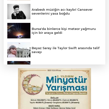
Arabesk müziğin acı kaybı! Cansever
sevenlerini yasa boğdu
Bursa'da binlerce kişi meteor yağmuru
için bir araya geldi
Beyaz Saray ile Taylor Swift arasında telif
savaşı
Bursa’da drift atan sürücüye ceza yağdı
Bursa'da korkutan kazada 4 yaralı
Feci kaza yaşlı çifti hayattan kopardı