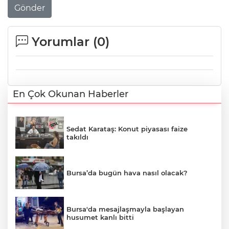
Gönder
Yorumlar (
0
)
En Çok Okunan Haberler
Sedat Karataş: Konut piyasası faize
takıldı
Bursa’da bugün hava nasıl olacak?
Bursa'da mesajlaşmayla başlayan
husumet kanlı bitti