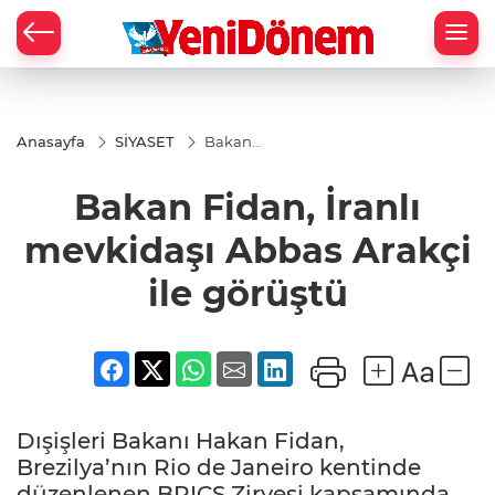
Zİ
Anasayfa
SİYASET
Bakan
Fidan,
İranlı
Bakan Fidan, İranlı
mevkidaşı
Abbas
Arakçi ile
mevkidaşı Abbas Arakçi
görüştü
ile görüştü
Dışişleri Bakanı Hakan Fidan,
Brezilya’nın Rio de Janeiro kentinde
düzenlenen BRICS Zirvesi kapsamında