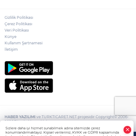
Gizlilik Politikası
Çerez Politikası
Veri Politikası
Künye
Kullanım Şartnamesi
İletişim
HABER YAZILIMI
ve TURKTICARET.NET projesidir Copyright© 2006-
2026 Tüm hakları saklıdır.
Sizlere daha iyi hizmet sunabilmek adına sitemizde çerez
konumlandırmaktayız. Kişisel verileriniz, KVKK ve GDPR kapsamında