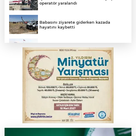
operatör yaralandı
Babasını ziyarete giderken kazada
hayatını kaybetti
Beyaz Saray ile Taylor Swift arasında telif
savaşı
Bursa'da Mustafa Keser'den müzik ve
kahkaha dolu gece
İnegöl'de orman yangını; Havadan ve
karadan müdahale başlatıldı
Bursa'da korkutan kazada 4 yaralı