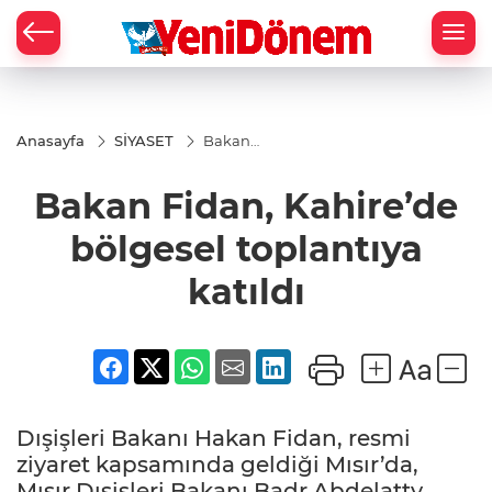
Zİ
Anasayfa
SİYASET
Bakan
Fidan,
Kahire’de
Bakan Fidan, Kahire’de
bölgesel
toplantıya
katıldı
bölgesel toplantıya
katıldı
Dışişleri Bakanı Hakan Fidan, resmi
ziyaret kapsamında geldiği Mısır’da,
Mısır Dışişleri Bakanı Badr Abdelatty,