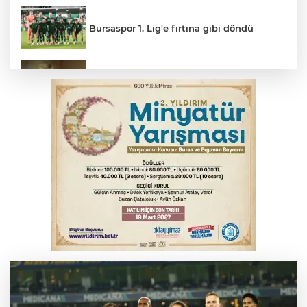
Bursaspor 1. Lig'e fırtına gibi döndü
Feci kaza yaşlı çifti hayattan kopardı
Gençlerbirliği, Fenerbahçe maçı
hazırlıklarına başladı
Salih Bademci ‘Sesler’le Bursa’da
Körfezin iki yakası kulaçlarla birleşti