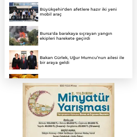
Büyükşehir'den afetlere hazır iki yeni
mobil araç
Bursa'da barakaya sıçrayan yangın
ekipleri harekete geçirdi
Bakan Gürlek, Uğur Mumcu’nun ailesi ile
bir araya geldi
Serbest piyasada altın fiyatları...
Yargıtay’dan primle çalışanlara müjde
Osmangazi’de iş arayanlara destek