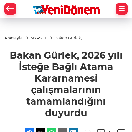
Zİ
Anasayfa
SİYASET
Bakan Gürlek,
2026 yılı İsteğe
Bağlı Atama
Bakan Gürlek, 2026 yılı
Kararnamesi
çalışmalarının
tamamlandığını
İsteğe Bağlı Atama
duyurdu
Kararnamesi
çalışmalarının
tamamlandığını
duyurdu