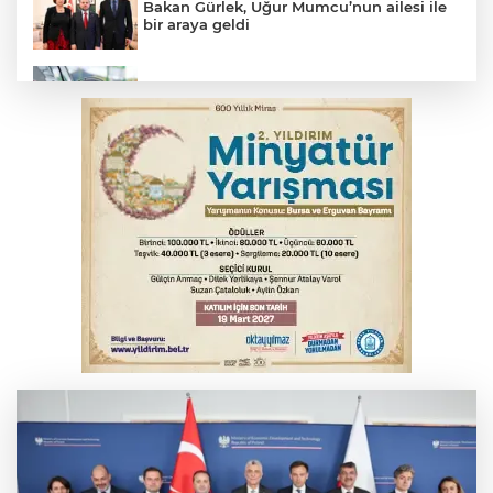
Bakan Gürlek, Uğur Mumcu’nun ailesi ile
bir araya geldi
Benzine dev indirim! Pompaya fiyatlarına
yansıyacak mı?
YENİ Parti Genel Başkanı Özel'den
Çerçeve Yasa yorumu
Serbest piyasada döviz fiyatları
Serbest piyasada altın fiyatları...