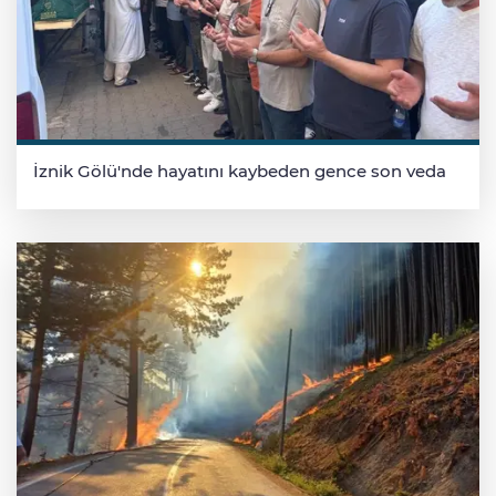
İznik Gölü'nde hayatını kaybeden gence son veda