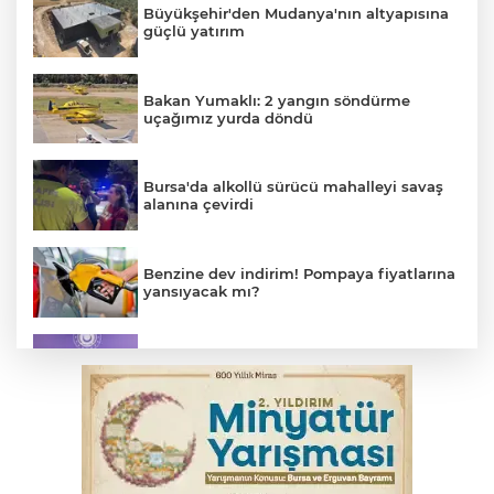
Büyükşehir'den Mudanya'nın altyapısına
güçlü yatırım
Bakan Yumaklı: 2 yangın söndürme
uçağımız yurda döndü
Bursa'da alkollü sürücü mahalleyi savaş
alanına çevirdi
Benzine dev indirim! Pompaya fiyatlarına
yansıyacak mı?
MSB: YAŞ kararları devletimize ve
milletimize hayırlı olsun
Serbest piyasada döviz fiyatları