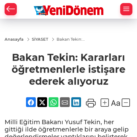
Zİ
Anasayfa
SİYASET
Bakan Tekin:
Kararları
öğretmenlerle
Bakan Tekin: Kararları
istişare ederek
alıyoruz
öğretmenlerle istişare
ederek alıyoruz
Milli Eğitim Bakanı Yusuf Tekin, her
gittiği ilde öğretmenlerle bir araya gelip
değerlendirmeler yaptıklarını belirterek,