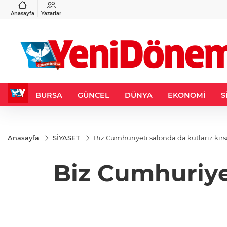
VND
GAU/TRY
9
%0,27
0,0018
%0,04
6.515,92
%0,31
Anasayfa
Yazarlar
BURSA
GÜNCEL
DÜNYA
EKONOMİ
S
Anasayfa
SİYASET
Biz Cumhuriyeti salonda da kutlarız kır
Biz Cumhuriyet