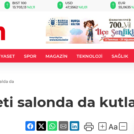
BIST 100
USD
EUR
13.703,13
%0,11
47,5562
%0,01
55,0635
%
İYASET
SPOR
MAGAZİN
TEKNOLOJİ
SAĞLIK
salda da
i salonda da kutla