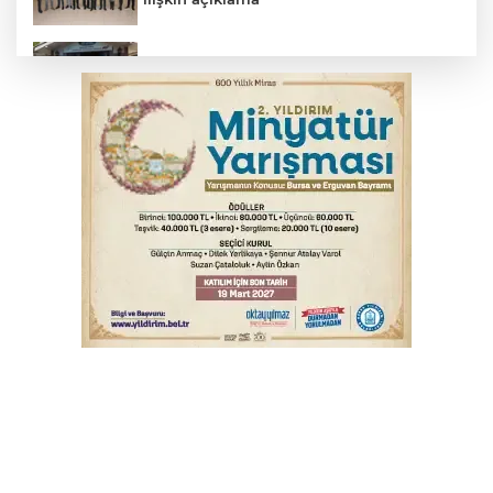
Başkan Aydın: Tüm imkanları sunuyoruz
Başkan Dalgıç: Denizler halkındır
Bursa’da bugün hava nasıl olacak?
Bursa'da kontrolden çıkan araç orta
refüje çıktı