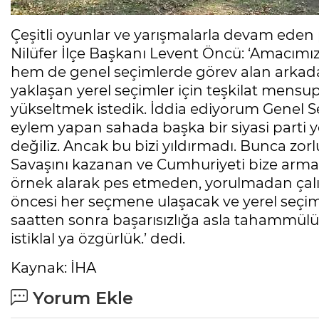
Çeşitli oyunlar ve yarışmalarla devam eden p
Nilüfer İlçe Başkanı Levent Öncü: ‘Amacımı
hem de genel seçimlerde görev alan arkadaş
yaklaşan yerel seçimler için teşkilat men
yükseltmek istedik. İddia ediyorum Genel S
eylem yapan sahada başka bir siyasi parti 
değiliz. Ancak bu bizi yıldırmadı. Bunca zorl
Savaşını kazanan ve Cumhuriyeti bize arma
örnek alarak pes etmeden, yorulmadan çalı
öncesi her seçmene ulaşacak ve yerel seçimle
saatten sonra başarısızlığa asla tahammülü 
istiklal ya özgürlük.’ dedi.
Kaynak: İHA
Yorum Ekle