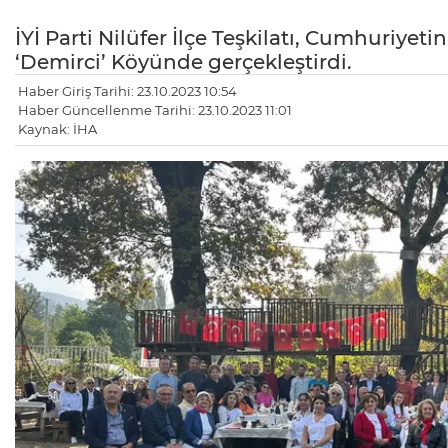
İYİ Parti Nilüfer İlçe Teşkilatı, Cumhuriyeti
‘Demirci’ Köyünde gerçekleştirdi.
Haber Giriş Tarihi: 23.10.2023 10:54
Haber Güncellenme Tarihi: 23.10.2023 11:01
Kaynak: İHA