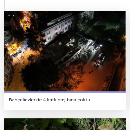
Bahçelievler’de 4 katlı boş bina çöktü