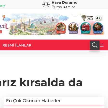
Hava Durumu
GBP
CHF
0,17
64,1757
%0,19
58,9294
%0,04
Bursa
33 °
RESMİ İLANLAR
rız kırsalda da
En Çok Okunan Haberler