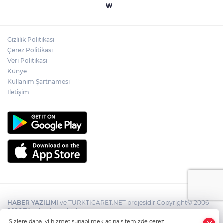
Gizlilik Politikası
Çerez Politikası
Veri Politikası
Künye
Kullanım Şartnamesi
İletişim
HABER YAZILIMI
ve TURKTICARET.NET projesidir Copyright© 2006-
2026 Tüm hakları saklıdır.
Sizlere daha iyi hizmet sunabilmek adına sitemizde çerez