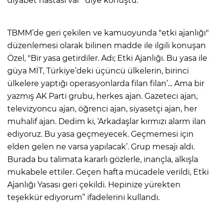
diyabet hastası var” diye konuştu.
TBMM’de geri çekilen ve kamuoyunda "etki ajanlığı"
düzenlemesi olarak bilinen madde ile ilgili konuşan
Özel, "Bir yasa getirdiler. Adı; Etki Ajanlığı. Bu yasa ile
güya MİT, Türkiye’deki üçüncü ülkelerin, birinci
ülkelere yaptığı operasyonlarda filan filan’... Ama bir
yazmış AK Parti grubu, herkes ajan. Gazeteci ajan,
televizyoncu ajan, öğrenci ajan, siyasetçi ajan, her
muhalif ajan. Dedim ki, ‘Arkadaşlar kırmızı alarm ilan
ediyoruz. Bu yasa geçmeyecek. Geçmemesi için
elden gelen ne varsa yapılacak’. Grup mesajı aldı.
Burada bu talimata kararlı gözlerle, inançla, alkışla
mukabele ettiler. Geçen hafta mücadele verildi, Etki
Ajanlığı Yasası geri çekildi. Hepinize yürekten
teşekkür ediyorum” ifadelerini kullandı.