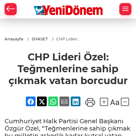
Zİ
Anasayfa
SİYASET
CHP Lideri
Özel:
Teğmenlerine
CHP Lideri Özel:
sahip çıkmak
vatan
borcudur
Teğmenlerine sahip
çıkmak vatan borcudur
Cumhuriyet Halk Partisi Genel Başkanı
Özgür Özel, “Teğmenlerine sahip çıkmak
bu milletin askerlik kadar kutsal vatan