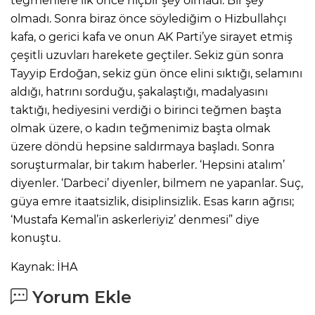
teğmenlere ilk önce hiçbir şey olmadı. Bir şey
olmadı. Sonra biraz önce söylediğim o Hizbullahçı
kafa, o gerici kafa ve onun AK Parti’ye sirayet etmiş
çeşitli uzuvları harekete geçtiler. Sekiz gün sonra
Tayyip Erdoğan, sekiz gün önce elini sıktığı, selamını
aldığı, hatrını sorduğu, şakalaştığı, madalyasını
taktığı, hediyesini verdiği o birinci teğmen başta
olmak üzere, o kadın teğmenimiz başta olmak
üzere döndü hepsine saldırmaya başladı. Sonra
soruşturmalar, bir takım haberler. ‘Hepsini atalım’
diyenler. ‘Darbeci’ diyenler, bilmem ne yapanlar. Suç,
güya emre itaatsizlik, disiplinsizlik. Esas karın ağrısı;
‘Mustafa Kemal’in askerleriyiz’ denmesi” diye
konuştu.
Kaynak: İHA
Yorum Ekle