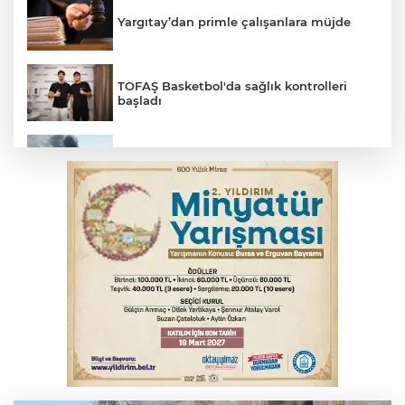
Yargıtay’dan primle çalışanlara müjde
TOFAŞ Basketbol'da sağlık kontrolleri
başladı
2 katlı 24 kişilik işçi konteynerinde
yangın
Polisin 'dur' ihtarına uymadı, ceza
duvarına tosladı
Bursa'da yolcu otobüsünün çarptığı
kadın ağır yaralandı
Uludağ İçecek, 1. FC Nürnberg’in resmi
sponsoru oldu