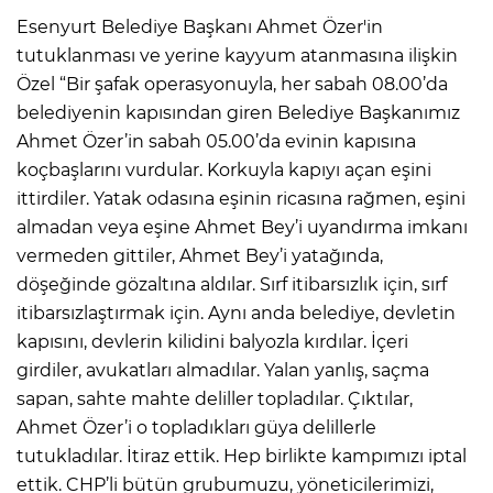
Esenyurt Belediye Başkanı Ahmet Özer'in
tutuklanması ve yerine kayyum atanmasına ilişkin
Özel “Bir şafak operasyonuyla, her sabah 08.00’da
belediyenin kapısından giren Belediye Başkanımız
Ahmet Özer’in sabah 05.00’da evinin kapısına
koçbaşlarını vurdular. Korkuyla kapıyı açan eşini
ittirdiler. Yatak odasına eşinin ricasına rağmen, eşini
almadan veya eşine Ahmet Bey’i uyandırma imkanı
vermeden gittiler, Ahmet Bey’i yatağında,
döşeğinde gözaltına aldılar. Sırf itibarsızlık için, sırf
itibarsızlaştırmak için. Aynı anda belediye, devletin
kapısını, devlerin kilidini balyozla kırdılar. İçeri
girdiler, avukatları almadılar. Yalan yanlış, saçma
sapan, sahte mahte deliller topladılar. Çıktılar,
Ahmet Özer’i o topladıkları güya delillerle
tutukladılar. İtiraz ettik. Hep birlikte kampımızı iptal
ettik. CHP’li bütün grubumuzu, yöneticilerimizi,