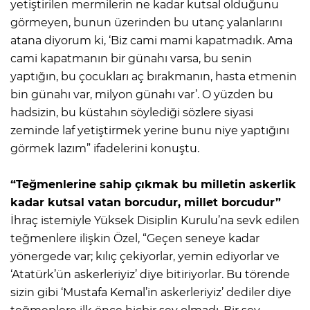
yetiştirilen mermilerin ne kadar kutsal olduğunu
görmeyen, bunun üzerinden bu utanç yalanlarını
atana diyorum ki, ‘Biz cami mami kapatmadık. Ama
cami kapatmanın bir günahı varsa, bu senin
yaptığın, bu çocukları aç bırakmanın, hasta etmenin
bin günahı var, milyon günahı var’. O yüzden bu
hadsizin, bu küstahın söylediği sözlere siyasi
zeminde laf yetiştirmek yerine bunu niye yaptığını
görmek lazım” ifadelerini konuştu.
“Teğmenlerine sahip çıkmak bu milletin askerlik
kadar kutsal vatan borcudur, millet borcudur”
İhraç istemiyle Yüksek Disiplin Kurulu’na sevk edilen
teğmenlere ilişkin Özel, “Geçen seneye kadar
yönergede var; kılıç çekiyorlar, yemin ediyorlar ve
‘Atatürk’ün askerleriyiz’ diye bitiriyorlar. Bu törende
sizin gibi ‘Mustafa Kemal’in askerleriyiz’ dediler diye