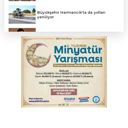
Büyükşehir Harmancık'ta da yolları
yeniliyor
Elektrik akımına kapılan işçi hayatını
kaybetti
İş makinesinin camına kafasını çarpan
operatör yaralandı
Babasını ziyarete giderken kazada
hayatını kaybetti
İnegöl'de orman yangını; Havadan ve
karadan müdahale başlatıldı