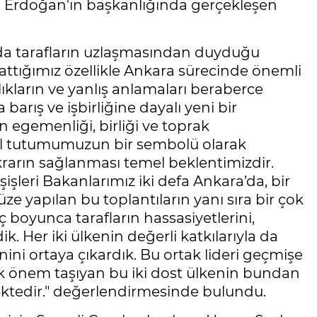
ı Erdoğan'ın başkanlığında gerçekleşen
a tarafların uzlaşmasından duyduğu
attığımız özellikle Ankara sürecinde önemli
ıkların ve yanlış anlamaları beraberce
arış ve işbirliğine dayalı yeni bir
n egemenliği, birliği ve toprak
el tutumumuzun bir sembolü olarak
ikrarın sağlanması temel beklentimizdir.
şişleri Bakanlarımız iki defa Ankara’da, bir
üze yapılan bu toplantıların yanı sıra bir çok
ç boyunca tarafların hassasiyetlerini,
ik. Her iki ülkenin değerli katkılarıyla da
ini ortaya çıkardık. Bu ortak lideri geçmişe
k önem taşıyan bu iki dost ülkenin bundan
mektedir." değerlendirmesinde bulundu.