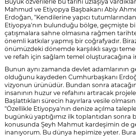
Büyük özverilerle bu tarihi uzlaşıya vardık
Mahmud ve Etiyopya Başbakanı Abiy Ahmed
Erdoğan, "Kendilerine yapıcı tutumlarından
Etiyopya'nın bulunduğu bölge, geçmişte bi
çatışmalara sahne olmasına rağmen tarihte
önemli katkılar yapmış bir coğrafyadır. Bira
önümüzdeki dönemde karşılıklı saygı temel
ve refah için sağlam temel oluşturacağına 
Bunun aynı zamanda devlet adamlarının gel
olduğunu kaydeden Cumhurbaşkanı Erdoğan, 
vizyonun ürünüdür. Bundan sonra atacağımız 
insanının huzur ve refahını artıracak projel
Başlattıkları sürecin hayırlara vesile olma
"Özellikle Etiyopya'nın denize açılma taleple
bugünkü yaptığımız ilk toplantıdan sonra 
konusunda Şeyh Mahmut kardeşimin de gere
inanıyorum. Bu dünya hepimize yeter. Burad