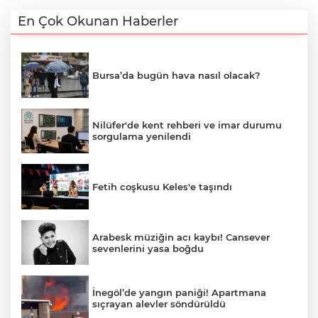
En Çok Okunan Haberler
Bursa’da bugün hava nasıl olacak?
Nilüfer'de kent rehberi ve imar durumu
sorgulama yenilendi
Fetih coşkusu Keles'e taşındı
Arabesk müziğin acı kaybı! Cansever
sevenlerini yasa boğdu
İnegöl’de yangın paniği! Apartmana
sıçrayan alevler söndürüldü