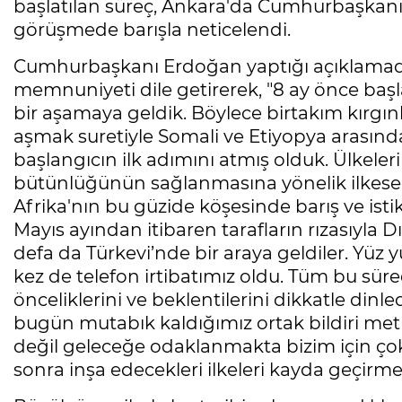
başlatılan süreç, Ankara'da Cumhurbaşkan
görüşmede barışla neticelendi.
Cumhurbaşkanı Erdoğan yaptığı açıklamad
memnuniyeti dile getirerek, "8 ay önce başl
bir aşamaya geldik. Böylece birtakım kırgınl
aşmak suretiyle Somali ve Etiyopya arasında b
başlangıcın ilk adımını atmış olduk. Ülkeleri
bütünlüğünün sağlanmasına yönelik ilkes
Afrika'nın bu güzide köşesinde barış ve ist
Mayıs ayından itibaren tarafların rızasıyla Dı
defa da Türkevi’nde bir araya geldiler. Yüz y
kez de telefon irtibatımız oldu. Tüm bu süre
önceliklerini ve beklentilerini dikkatle dinled
bugün mutabık kaldığımız ortak bildiri metn
değil geleceğe odaklanmakta bizim için ço
sonra inşa edecekleri ilkeleri kayda geçir