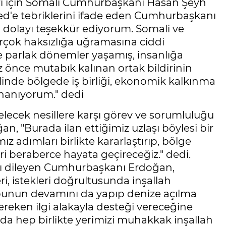
ları için Somali Cumhurbaşkanı Hasan Şeyh
'e tebriklerini ifade eden Cumhurbaşkanı
 dolayı teşekkür ediyorum. Somali ve
rçok haksızlığa uğramasına ciddi
 parlak dönemler yaşamış, insanlığa
z önce mutabık kalınan ortak bildirinin
inde bölgede iş birliği, ekonomik kalkınma
inanıyorum." dedi
ecek nesillere karşı görev ve sorumluluğu
"Burada ilan ettiğimiz uzlaşı böylesi bir
adımları birlikte kararlaştırıp, bölge
eri beraberce hayata geçireceğiz." dedi.
sını dileyen Cumhurbaşkanı Erdoğan,
ri, istekleri doğrultusunda inşallah
bunun devamını da yapıp denize açılma
ken ilgi alakayla desteği vereceğine
a hep birlikte yerimizi muhakkak inşallah