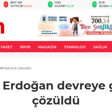
BIST 100
USD
EUR
13.779,39
%-0,14
47,6787
%0,18
55,1254
%
İYASET
SPOR
MAGAZİN
TEKNOLOJİ
SAĞLIK
frika krizi çözüldü
rdoğan devreye gir
çözüldü