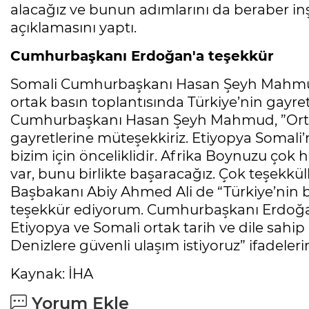
alacağız ve bunun adımlarını da beraber in
açıklamasını yaptı.
Cumhurbaşkanı Erdoğan'a teşekkür
Somali Cumhurbaşkanı Hasan Şeyh Mahmud
ortak basın toplantısında Türkiye’nin gayretl
Cumhurbaşkanı Hasan Şeyh Mahmud, ”Ortak ç
gayretlerine müteşekkiriz. Etiyopya Somali’n
bizim için önceliklidir. Afrika Boynuzu çok h
var, bunu birlikte başaracağız. Çok teşekkü
Başbakanı Abiy Ahmed Ali de “Türkiye’nin bö
teşekkür ediyorum. Cumhurbaşkanı Erdoğan i
Etiyopya ve Somali ortak tarih ve dile sahi
Denizlere güvenli ulaşım istiyoruz” ifadeleri
Kaynak: İHA
Yorum Ekle