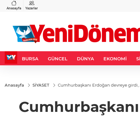
VND
GAU/TRY
3
%-0,22
0,0018
%0,32
6.660,55
%2,59
Anasayfa
Yazarlar
BURSA
GÜNCEL
DÜNYA
EKONOMİ
S
Anasayfa
SİYASET
Cumhurbaşkanı Erdoğan devreye girdi, A
Cumhurbaşkanı E