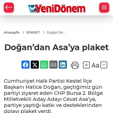
Zİ
Anasayfa
SİYASET
Doğan’dan
Asa’ya
plaket
Doğan’dan Asa’ya plaket
Cumhuriyet Halk Partisi Kestel İlçe
Başkanı Hatice Doğan, geçtiğimiz gün
partiyi ziyaret eden CHP Bursa 2. Bölge
Milletvekili Aday Adayı Cevat Asa’ya,
partiye yaptığı katkı ve desteklerinden
dolayı plaket verdi.