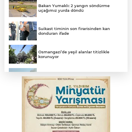
Bakan Yumaklı: 2 yangın söndürme
uçağımız yurda döndü
Suikast timinin son firarisinden kan
donduran ifade
Osmangazi’de yeşil alanlar titizlikle
korunuyor
Bursa'da tavuk çiftliğinde yangın
Benzine dev indirim! Pompaya fiyatlarına
yansıyacak mı?
Bursa'da otomobil motosikletle çarpıştı:
2'si çocuk 3 yaralı