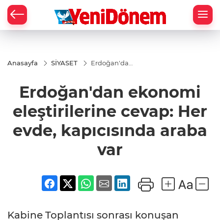
Zİ
Anasayfa
SİYASET
Erdoğan'dan
ekonomi
eleştirilerine
Erdoğan'dan ekonomi
cevap: Her
evde,
kapıcısında
eleştirilerine cevap: Her
araba var
evde, kapıcısında araba
var
Kabine Toplantısı sonrası konuşan