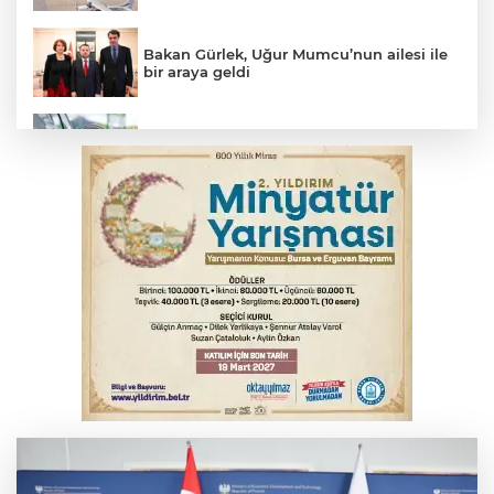
Bakan Gürlek, Uğur Mumcu’nun ailesi ile
bir araya geldi
Benzine dev indirim! Pompaya fiyatlarına
yansıyacak mı?
YENİ Parti Genel Başkanı Özel'den
Çerçeve Yasa yorumu
Serbest piyasada döviz fiyatları
Serbest piyasada altın fiyatları...