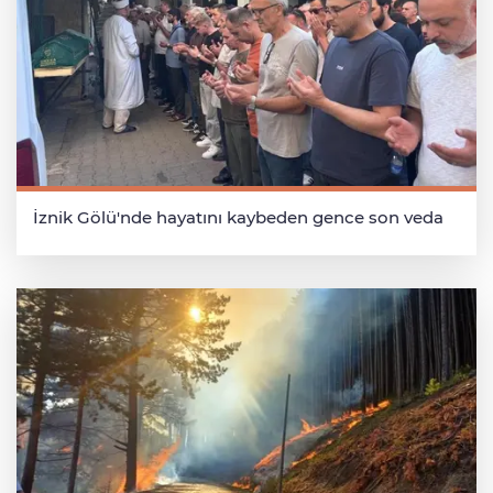
İznik Gölü'nde hayatını kaybeden gence son veda