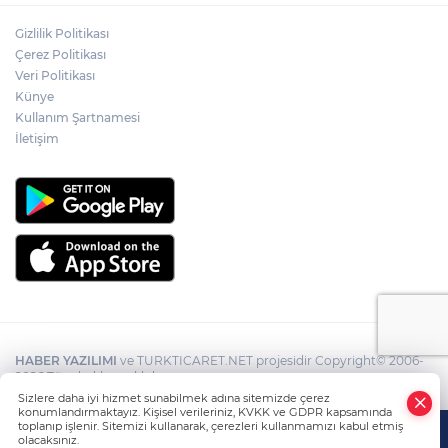
Gizlilik Politikası
Çerez Politikası
Veri Politikası
Künye
Kullanım Şartnamesi
İletişim
HABER YAZILIMI
ve TURKTICARET.NET projesidir Copyright© 2006-
2026 Tüm hakları saklıdır.
Sizlere daha iyi hizmet sunabilmek adına sitemizde çerez
konumlandırmaktayız. Kişisel verileriniz, KVKK ve GDPR kapsamında
toplanıp işlenir. Sitemizi kullanarak, çerezleri kullanmamızı kabul etmiş
olacaksınız.