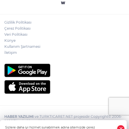
Gizlilik Politikası
Çerez Politikası
Veri Politikası
Künye
Kullanım Şartnamesi
İletişim
HABER YAZILIMI
ve TURKTICARET.NET projesidir Copyright© 2006-
2026 Tüm hakları saklıdır.
Sizlere daha iyi hizmet sunabilmek adına sitemizde çerez