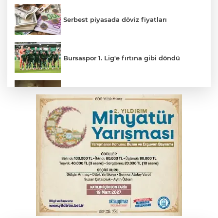
Serbest piyasada döviz fiyatları
Bursaspor 1. Lig'e fırtına gibi döndü
Feci kaza yaşlı çifti hayattan kopardı
Gençlerbirliği, Fenerbahçe maçı
hazırlıklarına başladı
Salih Bademci ‘Sesler’le Bursa’da
Thorsten Fink, sağlık kontrolünden geçti