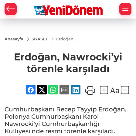
Zİ
Anasayfa
SİYASET
Erdoğan,
Nawrocki’yi
törenle
Erdoğan, Nawrocki’yi
karşıladı
törenle karşıladı
Cumhurbaşkanı Recep Tayyip Erdoğan,
Polonya Cumhurbaşkanı Karol
Nawrocki'yi Cumhurbaşkanlığı
Külliyesi'nde resmi törenle karşıladı.