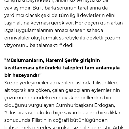
çalışması beyhudedir, anlamsız ve faydasız bir
yaklaşımdır. Bu itibarla sorunun taraflarına da
yardımcı olacak şekilde tüm ilgili devletlerin elini
taşın altına koyması gerekiyor. Her geçen gün artan
işgal uygulamalarının amacı esasen sahada
emrivakiler oluşturmak suretiyle iki devletli çözüm
vizyonunu baltalamaktır" dedi.
"Müslümanların, Haremi Şerife girişinin
kısıtlanması yönündeki talepleri tam anlamıyla
bir hezeyandır"
Sözde yerleşimciler adı verilen, aslında Filistinlilere
ait topraklara çöken, çalan gaspçıların eylemlerinin
çözümün önündeki en büyük engellerden biri
olduğunu vurgulayan Cumhurbaşkanı Erdoğan,
"Uluslararası hukuku hiçe sayan bu aleni hırsızlıklar
sonucunda Filistin'in coğrafi bütünlüğünden
bahsetmek neredeyse imkansız hale gelmiştir. Artık