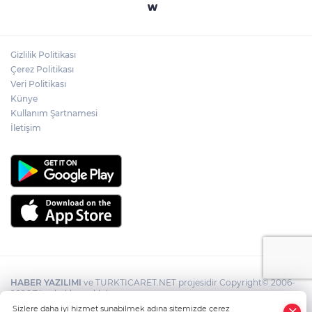
Gizlilik Politikası
Çerez Politikası
Veri Politikası
Künye
Kullanım Şartnamesi
İletişim
HABER YAZILIMI
ve TURKTICARET.NET projesidir Copyright© 2006-
2026 Tüm hakları saklıdır.
Sizlere daha iyi hizmet sunabilmek adına sitemizde çerez