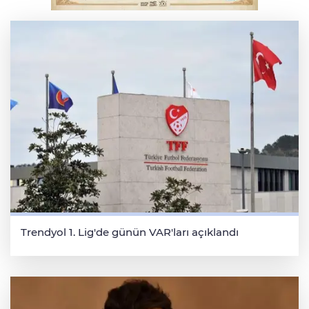
THY temmuzda yolcu rekoru kırdı
Trendyol 1. Lig'de günün VAR'ları açıklandı