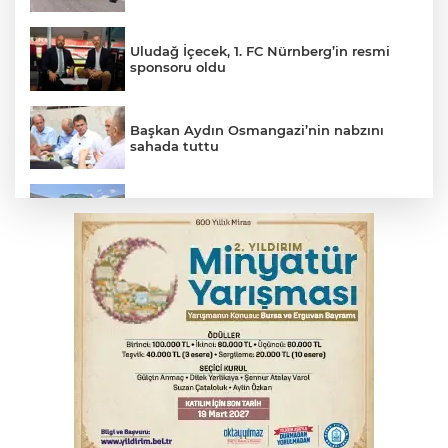
Uludağ İçecek, 1. FC Nürnberg’in resmi
sponsoru oldu
Başkan Aydın Osmangazi’nin nabzını
sahada tuttu
Erguvan Bayramı minyatür sanatıyla
geleceğe taşınacak
İznik Gölü kıyısında 70 milyon yıllık fosil
bulundu
Tarihi eser kaçakçısı Bursa'da sert kayaya
çarptı