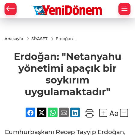
Zİ
Anasayfa
SİYASET
Erdoğan:
"Netanyahu
yönetimi apaçık
Erdoğan: "Netanyahu
bir soykırım
uygulamaktadır"
yönetimi apaçık bir
soykırım
uygulamaktadır"
Cumhurbaşkanı Recep Tayyip Erdoğan,