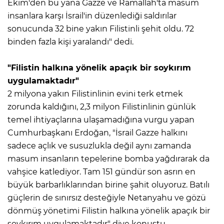
Ekim'den bu yana Gazze ve Ramallah'ta masum
insanlara karşı İsrail'in düzenlediği saldırılar
sonucunda 32 bine yakın Filistinli şehit oldu. 72
binden fazla kişi yaralandı" dedi.
"Filistin halkına yönelik apaçık bir soykırım
uygulamaktadır"
2 milyona yakın Filistinlinin evini terk etmek
zorunda kaldığını, 2,3 milyon Filistinlinin günlük
temel ihtiyaçlarına ulaşamadığına vurgu yapan
Cumhurbaşkanı Erdoğan, "İsrail Gazze halkını
sadece açlık ve susuzlukla değil aynı zamanda
masum insanların tepelerine bomba yağdırarak da
vahşice katlediyor. Tam 151 gündür son asrın en
büyük barbarlıklarından birine şahit oluyoruz. Batılı
güçlerin de sınırsız desteğiyle Netanyahu ve gözü
dönmüş yönetimi Filistin halkına yönelik apaçık bir
soykırım uygulamaktadır" diye konuştu.