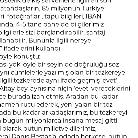
elik de kişisel verilerle ilgili en son
atandaşların, 85 milyonun Türkiye
, fotoğrafları, tapu bilgileri, IBAN
ında, 4-5 tane panelde bilgilerimiz
lgilerle sizi borçlandırabilir, şantaj
llanabilir. Bununla ilgili nereye
 ifadelerini kullandı.
öyle konuştu:
ı yok, öyle bir şeyin de doğruluğu söz
ynı cümlelerle yazılmış olan bir tezkereye
ilgili tezkerede aynı ifade geçmiş 'evet'
tay bey, aynısına niçin 'evet' vereceklerini
elce burada izah etmiş. Aradan bu kadar
men rücu ederek, yeni yalan bir tez
rada bu kadar arkadaşlarımız, bu tezkereyi
bugün milyonlarca insana mesaj gitti.
olarak bütün milletvekillerimiz,
eral Danış Beştaş’a, odada herkese, bütün