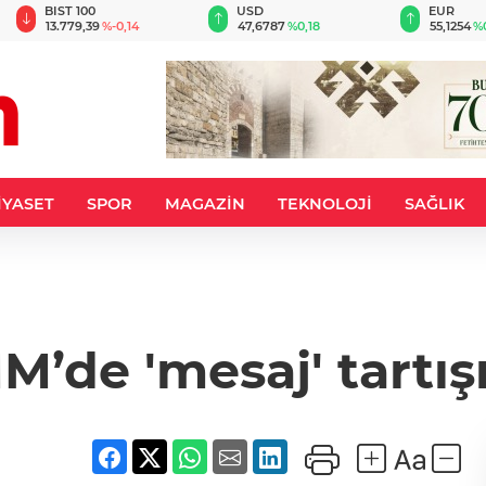
BIST 100
USD
EUR
13.779,39
%-0,14
47,6787
%0,18
55,1254
%
İYASET
SPOR
MAGAZİN
TEKNOLOJİ
SAĞLIK
’de 'mesaj' tartı