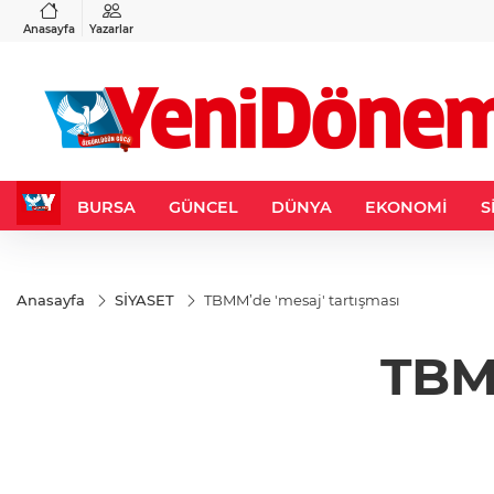
VND
GAU/TRY
3
%-0,22
0,0018
%0,32
6.660,55
%2,59
Anasayfa
Yazarlar
BURSA
GÜNCEL
DÜNYA
EKONOMİ
S
Anasayfa
SİYASET
TBMM’de 'mesaj' tartışması
TBMM