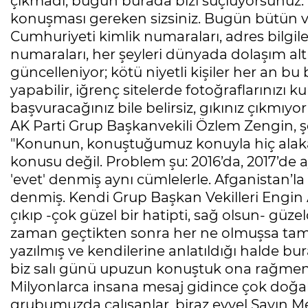
çıkmadı, bugün burada bizi suçluyorsunuz. Üst
konuşması gereken sizsiniz. Bugün bütün v
Cumhuriyeti kimlik numaraları, adres bilgileri
numaraları, her şeyleri dünyada dolaşım alt
güncelleniyor; kötü niyetli kişiler her an bu bi
yapabilir, iğrenç sitelerde fotoğraflarınızı ku
başvuracağınız bile belirsiz, gıkınız çıkmıyor”
AK Parti Grup Başkanvekili Özlem Zengin, ş
"Konunun, konuştuğumuz konuyla hiç alakas
konusu değil. Problem şu: 2016’da, 2017’de a
'evet' denmiş aynı cümlelerle. Afganistan’la 
denmiş. Kendi Grup Başkan Vekilleri Engin Al
çıkıp -çok güzel bir hatipti, sağ olsun- güz
zaman geçtikten sonra her ne olmuşsa tama
yazılmış ve kendilerine anlatıldığı halde bu
biz salı günü upuzun konuştuk ona rağmen 
Milyonlarca insana mesaj gidince çok doğal 
grubumuzda çalışanlar, biraz evvel Sayın M