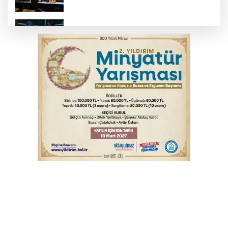
Bursa’da yasa dışı bahis operasyonu: 3
kişi tutuklandı
İnegöl’de yangın paniği! Apartmana
sıçrayan alevler söndürüldü
Elektrik akımına kapılan işçi hayatını
kaybetti
Serbest piyasada döviz fiyatları