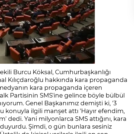
ili Burcu Köksal, Cumhurbaşkanlığı
l Kılıçdaroğlu hakkında kara propaganda
ş medyanın kara propaganda içeren
lk Partisinin SMS'ine gelince böyle bülbül
nıyorum. Genel Başkanımız demişti ki, '3
u konuyla ilgili manşet attı 'Hayır efendim,
ım' dedi. Yani milyonlarca SMS attığını, kara
duyurdu. Şimdi, o gün bunlara sesiniz