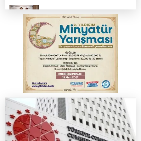
TOFAŞ Basketbol'da sağlık kontrolleri
başladı
Yargıtay’dan primle çalışanlara müjde
Bursa’da bugün hava nasıl olacak?
Osmangazi’de iş arayanlara destek