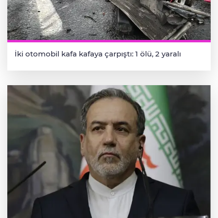
İki otomobil kafa kafaya çarpıştı: 1 ölü, 2 yaralı