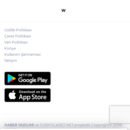
Gizlilik Politikası
Çerez Politikası
Veri Politikası
Künye
Kullanım Şartnamesi
İletişim
HABER YAZILIMI
ve TURKTICARET.NET projesidir Copyright© 2006-
2026 Tüm hakları saklıdır.