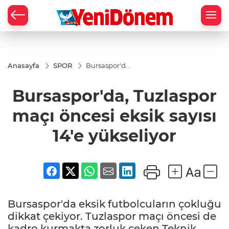
Zİ
Anasayfa
SPOR
Bursaspor'da,
Tuzlaspor
maçı öncesi
Bursaspor'da, Tuzlaspor
eksik sayısı
14'e
yükseliyor
maçı öncesi eksik sayısı
14'e yükseliyor
Bursaspor'da eksik futbolcuların çokluğu
dikkat çekiyor. Tuzlaspor maçı öncesi de
kadro kurmakta zorluk çeken Teknik