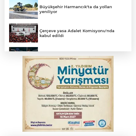
Büyükşehir Harmancık'ta da yolları
yeniliyor
Çerçeve yasa Adalet Komisyonu'nda
kabul edildi
Bursa’da yasa dışı bahis operasyonu: 3
kişi tutuklandı
İnegöl’de yangın paniği! Apartmana
sıçrayan alevler söndürüldü
Serbest piyasada döviz fiyatları
Otomobil kanala uçtu: 2 yaralı