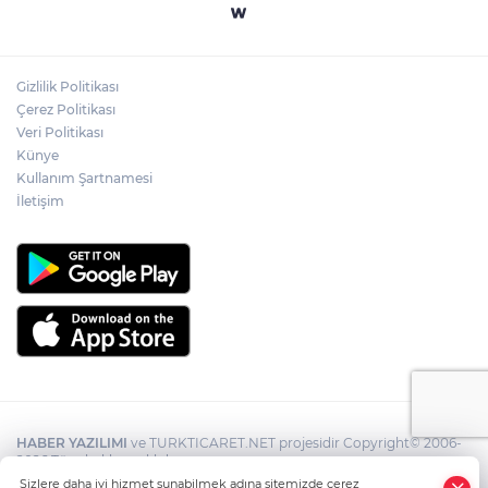
Gizlilik Politikası
Çerez Politikası
Veri Politikası
Künye
Kullanım Şartnamesi
İletişim
HABER YAZILIMI
ve TURKTICARET.NET projesidir Copyright© 2006-
2026 Tüm hakları saklıdır.
Sizlere daha iyi hizmet sunabilmek adına sitemizde çerez