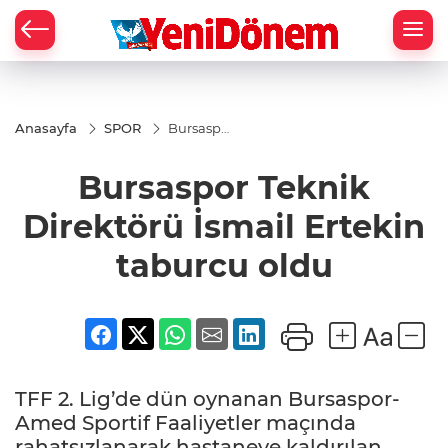
Zİ
Anasayfa
SPOR
Bursaspor
Teknik
Direktörü
Bursaspor Teknik
İsmail
Ertekin
taburcu
Direktörü İsmail Ertekin
oldu
taburcu oldu
TFF 2. Lig’de dün oynanan Bursaspor-
Amed Sportif Faaliyetler maçında
rahatsızlanarak hastaneye kaldırılan