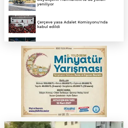
yeniliyor
Çerçeve yasa Adalet Komisyonu'nda
kabul edildi
Bursa’da yasa dışı bahis operasyonu: 3
kişi tutuklandı
İnegöl’de yangın paniği! Apartmana
sıçrayan alevler söndürüldü
Serbest piyasada döviz fiyatları
Otomobil kanala uçtu: 2 yaralı