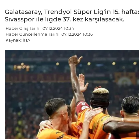
Galatasaray, Trendyol Süper Lig'in 15. ha
Sivasspor ile ligde 37. kez karşılaşacak.
Haber Giriş Tarihi: 07.12.2024 10:34
Haber Güncellenme Tarihi: 07.12.2024 10:36
Kaynak: İHA