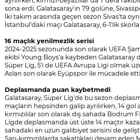
ayrılırken, kırmızı-beyazlılar da 7 defa raki
sona erdi. Galatasaray'ın 79 golüne, Sivasspor
İki takım arasında geçen sezon Sivas'ta o
İstanbul'daki maçı Galatasaray, 6-1'lik skorl
16 maçlık yenilmezlik serisi
2024-2025 sezonunda son olarak UEFA Şampi
ekibi Young Boys'a kaybeden Galatasaray daha
Süper Lig, 5'i de UEFA Avrupa Ligi olmak üzer
Aslan son olarak Eyüpspor ile mücadele etti 
Deplasmanda puan kaybetmedi
Galatasaray, Süper Lig'de bu sezon deplas
maçların hepsinden galip ayrılırken, 14 gol at
kırmızılılar son olarak dış sahada Bodrum FK
Ligde deplasmanda üst üste 14 maçtır kazan
sahadaki en uzun galibiyet serisini de geliş
Sarı-kırmızılılarda sakatlıkları devam eden 