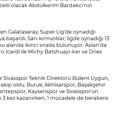
elli olacak Abdülkerim Bardakcı'nın
n Galatasaray, Süper Lig'de oynadığı
başardı. Sarı-kırmızılılar, ligde oynadığı 13
 alanda ikinci sırada bulunuyor. Aslan'da
o Icardi ile Michy Batshuayi 4'er ve Dries
e Sivasspor Teknik Direktörü Bülent Uygun,
kip oldu. Buruk; Akhisarspor, Başakşehir
ziantepspor, Kayserispor ve Sivasspor'un
ı 3 kez kazanırken, 1 mücadele de berabere