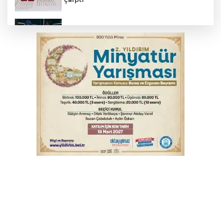
Bursa’da yasa dışı bahis operasyonu: 3
kişi tutuklandı
Çerçeve yasa görüşmeleri başladı
Trabzonspor'da Folcarelli ameliyat oldu
Polise saldırıp görevini yaptırmayan 2
şüpheli tutuklandı