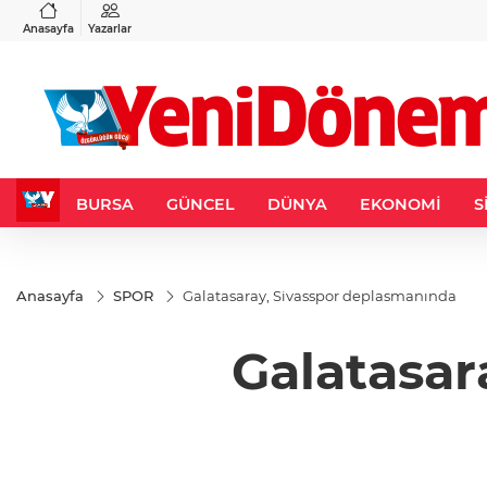
VND
GAU/TRY
3
%-0,22
0,0018
%0,32
6.660,55
%2,59
Anasayfa
Yazarlar
BURSA
GÜNCEL
DÜNYA
EKONOMİ
S
Anasayfa
SPOR
Galatasaray, Sivasspor deplasmanında
Galatasar