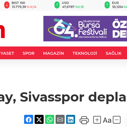
BIST 100
USD
EUR
13.779,39
%-0,14
47,6787
%0,18
55,1254
%
İYASET
SPOR
MAGAZİN
TEKNOLOJİ
SAĞLIK
ay, Sivasspor dep