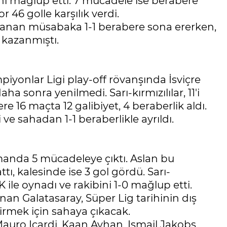
bini mağlup etti. 7 mücadele ise berabere
 46 golle karşılık verdi.
ynanan müsabaka 1-1 berabere sona ererken,
a kazanmıştı.
yonlar Ligi play-off rövanşında İsviçre
 sonra yenilmedi. Sarı-kırmızılılar, 11'i
e 16 maçta 12 galibiyet, 4 beraberlik aldı.
ve sahadan 1-1 beraberlikle ayrıldı.
manda 5 mücadeleye çıktı. Aslan bu
tı, kalesinde ise 3 gol gördü. Sarı-
 ile oynadı ve rakibini 1-0 mağlup etti.
an Galatasaray, Süper Lig tarihinin dış
tirmek için sahaya çıkacak.
Mauro Icardi, Kaan Ayhan, Ismail Jakobs,