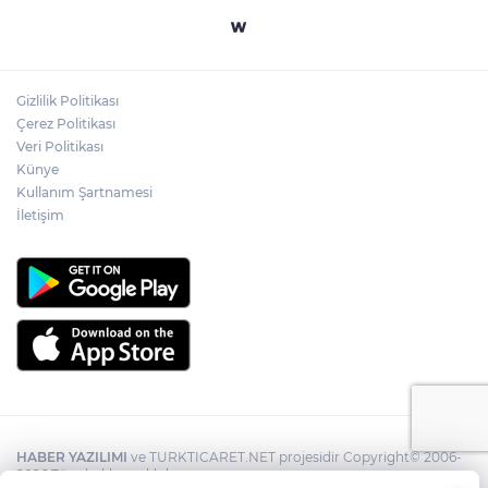
Gizlilik Politikası
Çerez Politikası
Veri Politikası
Künye
Kullanım Şartnamesi
İletişim
HABER YAZILIMI
ve TURKTICARET.NET projesidir Copyright© 2006-
2026 Tüm hakları saklıdır.