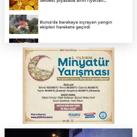
Serbest piyasada altın fiyatları...
Bursa'da barakaya sıçrayan yangın
ekipleri harekete geçirdi
Yargıtay’dan primle çalışanlara müjde
TOFAŞ Basketbol'da sağlık kontrolleri
başladı
Bursa’da bugün hava nasıl olacak?
Osmangazi’de iş arayanlara destek