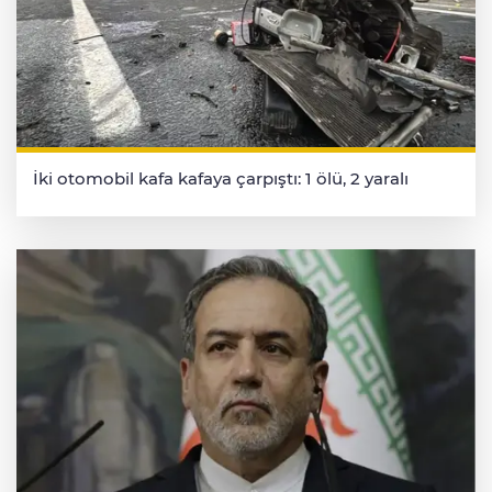
İki otomobil kafa kafaya çarpıştı: 1 ölü, 2 yaralı