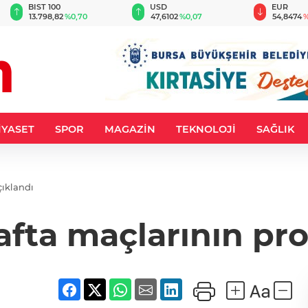
BIST 100
USD
EUR
13.798,82
%0,70
47,6102
%0,07
54,8474
%
İYASET
SPOR
MAGAZİN
TEKNOLOJİ
SAĞLIK
çıklandı
afta maçlarının pr