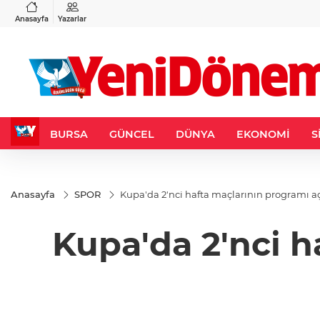
VND
GAU/TRY
6
%0,37
0,0018
%0,00
6.502,71
%0,16
Anasayfa
Yazarlar
BURSA
GÜNCEL
DÜNYA
EKONOMİ
S
Anasayfa
SPOR
Kupa'da 2'nci hafta maçlarının programı a
Kupa'da 2'nci h