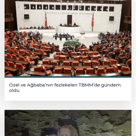
Özel ve Ağbaba’nın fezlekeleri TBMM’de gündem
oldu