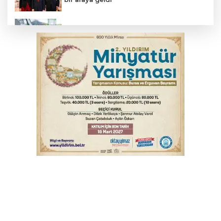
Benzine dev indirim! Pompaya fiyatlarına
yansıyacak mı?
YENİ Parti Genel Başkanı Özel'den
Çerçeve Yasa yorumu
Serbest piyasada döviz fiyatları
Serbest piyasada altın fiyatları...