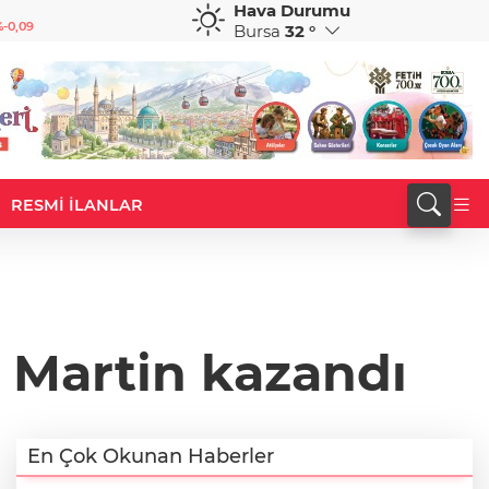
Hava Durumu
GBP
CHF
-0,09
64,1461
%0,14
58,5386
%-0,66
Bursa
32 °
RESMİ İLANLAR
 Martin kazandı
En Çok Okunan Haberler