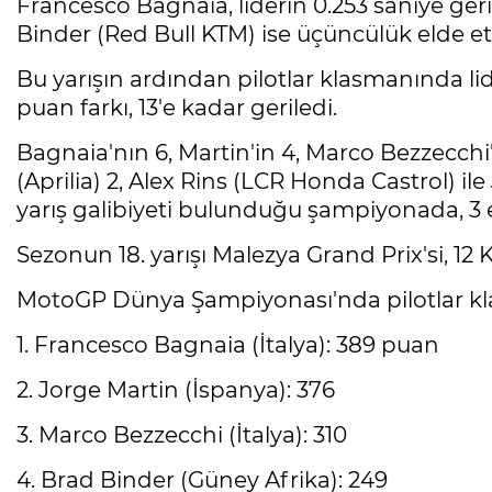
Francesco Bagnaia, liderin 0.253 saniye geri
Binder (Red Bull KTM) ise üçüncülük elde ett
Bu yarışın ardından pilotlar klasmanında lid
puan farkı, 13'e kadar geriledi.
Bagnaia'nın 6, Martin'in 4, Marco Bezzecch
(Aprilia) 2, Alex Rins (LCR Honda Castrol) 
yarış galibiyeti bulunduğu şampiyonada, 3
Sezonun 18. yarışı Malezya Grand Prix'si, 1
MotoGP Dünya Şampiyonası'nda pilotlar klas
1. Francesco Bagnaia (İtalya): 389 puan
2. Jorge Martin (İspanya): 376
3. Marco Bezzecchi (İtalya): 310
4. Brad Binder (Güney Afrika): 249