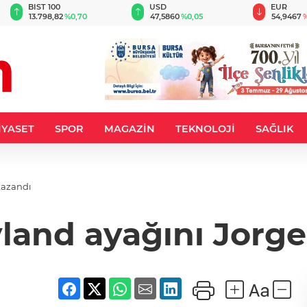
BIST 100
USD
EUR
13.798,82
%0,70
47,5860
%0,05
54,9467
%
İYASET
SPOR
MAGAZİN
TEKNOLOJİ
SAĞLIK
kazandı
land ayağını Jorge