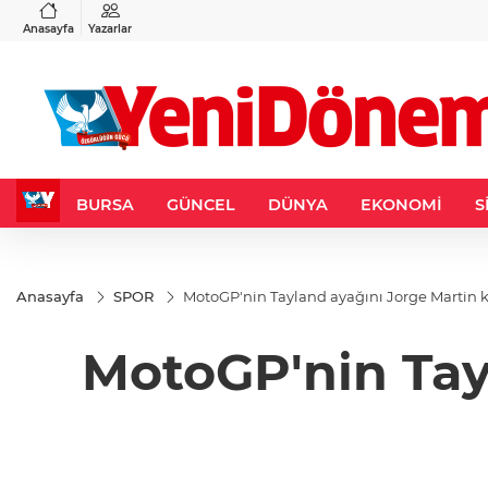
VND
GAU/TRY
6
%0,37
0,0018
%0,12
6.490,57
%-0,08
Anasayfa
Yazarlar
BURSA
GÜNCEL
DÜNYA
EKONOMİ
S
Anasayfa
SPOR
MotoGP'nin Tayland ayağını Jorge Martin 
MotoGP'nin Tay