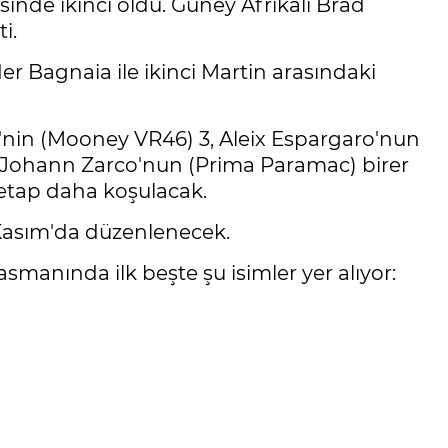
sinde ikinci oldu. Güney Afrikalı Brad
i.
er Bagnaia ile ikinci Martin arasındaki
i'nin (Mooney VR46) 3, Aleix Espargaro'nun
ile Johann Zarco'nun (Prima Paramac) birer
 etap daha koşulacak.
2 Kasım'da düzenlenecek.
manında ilk beşte şu isimler yer alıyor: