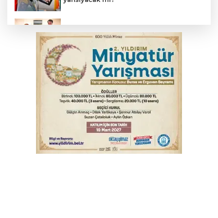
Bakan Gürlek, Uğur Mumcu’nun ailesi ile
bir araya geldi
Bursa'da alkollü sürücü mahalleyi savaş
alanına çevirdi
Serbest piyasada altın fiyatları...
Serbest piyasada döviz fiyatları