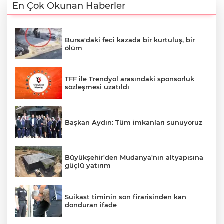
En Çok Okunan Haberler
Bursa'daki feci kazada bir kurtuluş, bir
ölüm
TFF ile Trendyol arasındaki sponsorluk
sözleşmesi uzatıldı
Başkan Aydın: Tüm imkanları sunuyoruz
Büyükşehir'den Mudanya'nın altyapısına
güçlü yatırım
Suikast timinin son firarisinden kan
donduran ifade