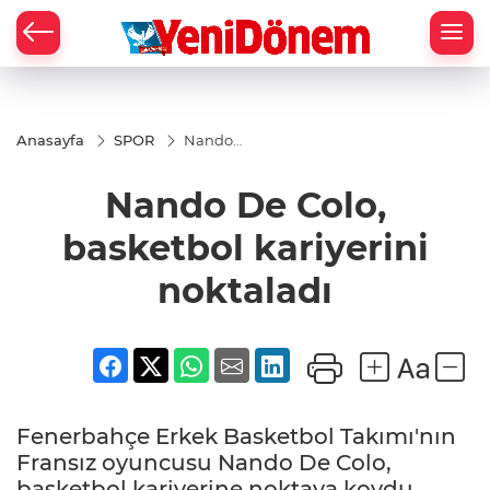
Zİ
Anasayfa
SPOR
Nando
De Colo,
basketbol
Nando De Colo,
kariyerini
noktaladı
basketbol kariyerini
noktaladı
Fenerbahçe Erkek Basketbol Takımı'nın
Fransız oyuncusu Nando De Colo,
basketbol kariyerine noktaya koydu.