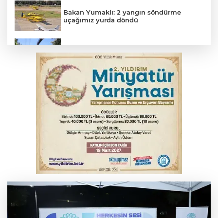
Bakan Yumaklı: 2 yangın söndürme
uçağımız yurda döndü
Osmangazi’de yeşil alanlar titizlikle
korunuyor
Bursa'da akıma kapılan mühendis ağır
yaralandı
Bursa'da alkollü sürücü mahalleyi savaş
alanına çevirdi
Bursa'da otomobil motosikletle çarpıştı:
2'si çocuk 3 yaralı