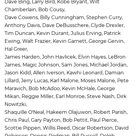
Dave Bing, Larry Bird, Kobe Bryant, Wilt
Chamberlain, Bob Cousy,
Dave Cowens, Billy Cunningham, Stephen Curry,
Anthony Davis, Dave DeBusschere, Clyde Drexler,
Tim Duncan, Kevin Durant, Julius Erving, Patrick
Ewing, Walt Frazier, Kevin Garnett, George Gervin,
Hal Greer,
James Harden, John Havlicek, Elvin Hayes, LeBron
James, Magic Johnson, Sam Jones, Michael Jordan,
Jason Kidd, Allen Iverson, Kawhi Leonard, Damian
Lillard, Jerry Lucas, Karl Malone, Moses Malone, Pete
Maravich, Bob McAdoo, Kevin McHale, George
Mikan, Reggie Miller, Earl Monroe, Steve Nash, Dirk
Nowitzki,
Shaquille O'Neal, Hakeem Olajuwon, Robert Parish,
Chris Paul, Gary Payton, Bob Pettit, Paul Pierce,
Scottie Pippen, Willis Reed, Oscar Robertson, David
Robinson, Dennis Rodman, Bill Russell, Dolph