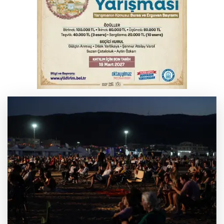
Kar maskeleriyle araç soyan 5 şüpheli
tutuklandı
Bursa’da samanlık alevlere teslim oldu
Yükseköğretim Kanununda değişiklik
Resmi Gazete'de