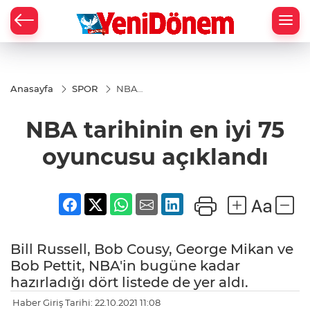
Zİ
Anasayfa
SPOR
NBA
tarihinin
en iyi 75
NBA tarihinin en iyi 75
oyuncusu
açıklandı
oyuncusu açıklandı
Bill Russell, Bob Cousy, George Mikan ve
Bob Pettit, NBA'in bugüne kadar
hazırladığı dört listede de yer aldı.
Haber Giriş Tarihi: 22.10.2021 11:08