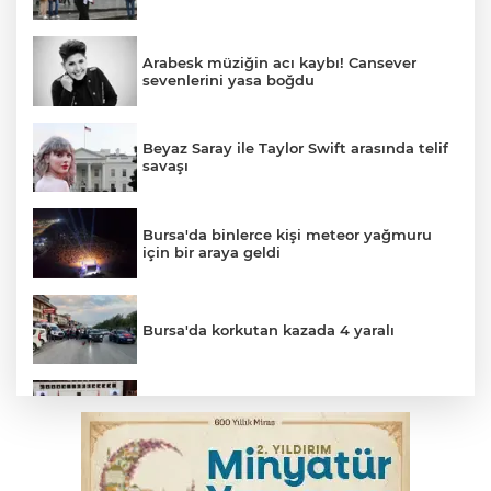
Arabesk müziğin acı kaybı! Cansever
sevenlerini yasa boğdu
Beyaz Saray ile Taylor Swift arasında telif
savaşı
Bursa'da binlerce kişi meteor yağmuru
için bir araya geldi
Bursa'da korkutan kazada 4 yaralı
Suça sürüklenen çocuk yasası TBMM'de
kabul edildi