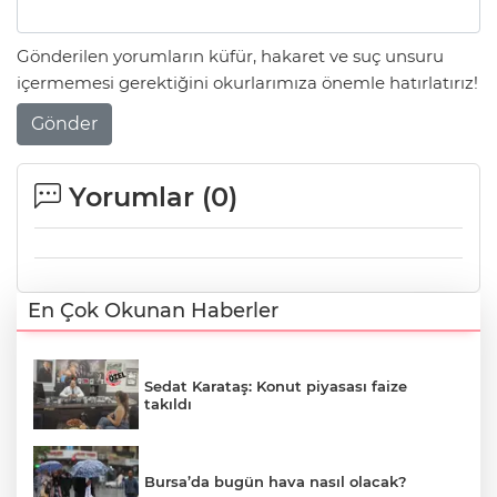
Gönderilen yorumların küfür, hakaret ve suç unsuru
içermemesi gerektiğini okurlarımıza önemle hatırlatırız!
Gönder
Yorumlar (
0
)
En Çok Okunan Haberler
Sedat Karataş: Konut piyasası faize
takıldı
Bursa’da bugün hava nasıl olacak?