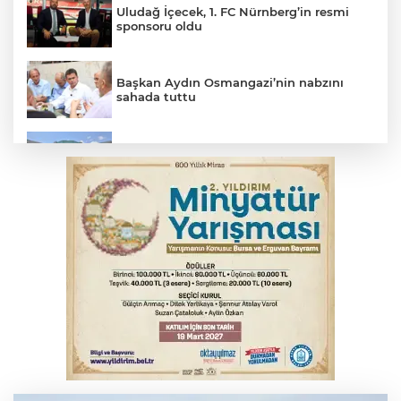
Uludağ İçecek, 1. FC Nürnberg’in resmi
sponsoru oldu
Başkan Aydın Osmangazi’nin nabzını
sahada tuttu
Erguvan Bayramı minyatür sanatıyla
geleceğe taşınacak
İznik Gölü kıyısında 70 milyon yıllık fosil
bulundu
Tarihi eser kaçakçısı Bursa'da sert kayaya
çarptı
THY temmuzda yolcu rekoru kırdı