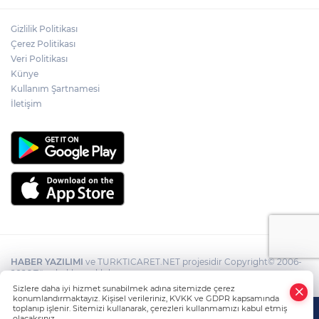
Gizlilik Politikası
Çerez Politikası
Veri Politikası
Künye
Kullanım Şartnamesi
İletişim
HABER YAZILIMI
ve TURKTICARET.NET projesidir Copyright© 2006-
2026 Tüm hakları saklıdır.
Sizlere daha iyi hizmet sunabilmek adına sitemizde çerez
konumlandırmaktayız. Kişisel verileriniz, KVKK ve GDPR kapsamında
toplanıp işlenir. Sitemizi kullanarak, çerezleri kullanmamızı kabul etmiş
olacaksınız.