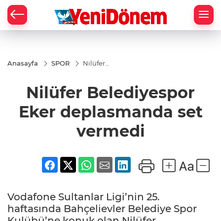
Zİ
Anasayfa
SPOR
Nilüfer
Belediyespor
Eker
Nilüfer Belediyespor
deplasmanda
set vermedi
Eker deplasmanda set
vermedi
Vodafone Sultanlar Ligi’nin 25.
haftasında Bahçelievler Belediye Spor
Kulübü’ne konuk olan Nilüfer