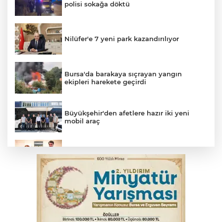
polisi sokağa döktü
Nilüfer'e 7 yeni park kazandırılıyor
Bursa'da barakaya sıçrayan yangın
ekipleri harekete geçirdi
Büyükşehir'den afetlere hazır iki yeni
mobil araç
Bakan Gürlek, Uğur Mumcu’nun ailesi ile
bir araya geldi
Yargıtay’dan primle çalışanlara müjde