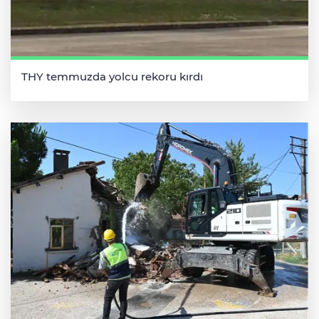
THY temmuzda yolcu rekoru kırdı