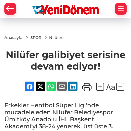
Zİ
Anasayfa
SPOR
Nilüfer
galibiyet
serisine
Nilüfer galibiyet serisine
devam
ediyor!
devam ediyor!
Erkekler Hentbol Süper Ligi'nde
mücadele eden Nilüfer Belediyespor
Ümitköy Anadolu İHL Başkent
Akademi'yi 38-24 yenerek, üst üste 3.