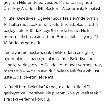
geçiren Nilüfer Belediyespor, 14. hafta maçında
Ümitköy Anadolu İHL Başkent Akademi ile karşılaştı.
Nilüfer Belediyesi Üçevler Spor Tesisleri'nde oynan
14. hafta müsabakasına Nilüferli hentbolcular etkili
başlayarak ilk 10 dakikayı 9-1 önde bitirdi. Hızlı
hücumlarla baskısını artıran Bursa ekibi ilk yarıyı 21-
10 önde tamamladı.
İkinci yarının başlaması ile birliktedaha çok genç
oyuncularla sahada yer alan Nilüfer Belediyespor
saha içi yerleşim ve mücadeleden taviz vermeyerek,
maçtan 38-24 galip ayrıldı. Böylece Nilüfer ekibi üst
üste 3. galibiyetini elde etti.
Nilüferli hentbolcular 14 maçta elde ettikleri 11
galibiyet ve 1 beraberlikle puanını 23'e yükselterek 3.
sıradaki yerlerini korudu.