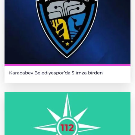
Karacabey Belediyespor’da 5 imza birden