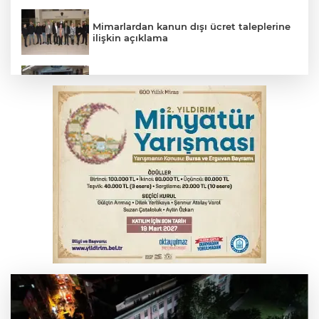
Mimarlardan kanun dışı ücret taleplerine
ilişkin açıklama
Başkan Aydın: Tüm imkanları sunuyoruz
Başkan Dalgıç: Denizler halkındır
Bursa’da bugün hava nasıl olacak?
Bursa'da kontrolden çıkan araç orta
refüje çıktı