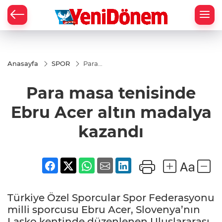
Zİ
Anasayfa
SPOR
Para
masa
tenisinde
Para masa tenisinde
Ebru
Acer altın
madalya
Ebru Acer altın madalya
kazandı
kazandı
Türkiye Özel Sporcular Spor Federasyonu
milli sporcusu Ebru Acer, Slovenya’nın
Lasko kentinde düzenlenen Uluslararası