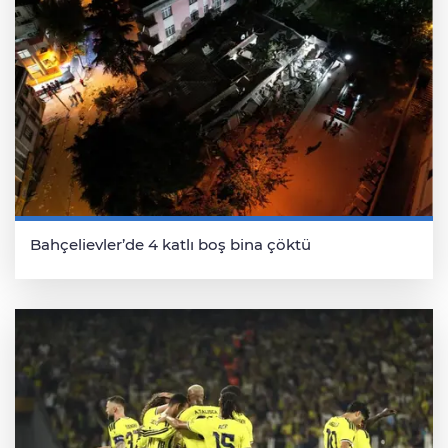
Bahçelievler’de 4 katlı boş bina çöktü