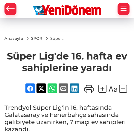
Zİ
Anasayfa
SPOR
Süper
Lig'de 16.
hafta ev
Süper Lig'de 16. hafta ev
sahiplerine
yaradı
sahiplerine yaradı
Trendyol Süper Lig'in 16. haftasında
Galatasaray ve Fenerbahçe sahasında
galibiyete uzanırken, 7 maçı ev sahipleri
kazandı.