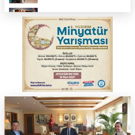
Bursa’da bugün hava nasıl olacak?
YENİ Parti Genel Başkanı Özel'den
Çerçeve Yasa yorumu
Yargıtay’dan primle çalışanlara müjde
MSB: YAŞ kararları devletimize ve
milletimize hayırlı olsun