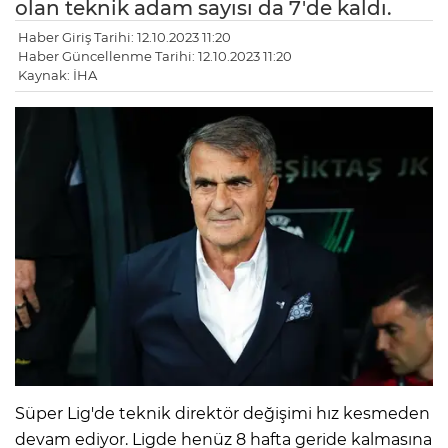
olan teknik adam sayısı da 7'de kaldı.
Haber Giriş Tarihi: 12.10.2023 11:20
Haber Güncellenme Tarihi: 12.10.2023 11:20
Kaynak: İHA
Süper Lig'de teknik direktör değişimi hız kesmeden
devam ediyor. Ligde henüz 8 hafta geride kalmasına