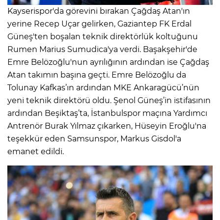
Kayserispor'da görevini bırakan Çağdaş Atan'ın
yerine Recep Uçar gelirken, Gaziantep FK Erdal
Güneş'ten boşalan teknik direktörlük koltuğunu
Rumen Marius Sumudica'ya verdi. Başakşehir'de
Emre Belözoğlu'nun ayrılığının ardından ise Çağdaş
Atan takımın başına geçti. Emre Belözoğlu da
Tolunay Kafkas’ın ardından MKE Ankaragücü’nün
yeni teknik direktörü oldu. Şenol Güneş’in istifasının
ardından Beşiktaş’ta, İstanbulspor maçına Yardımcı
Antrenör Burak Yılmaz çıkarken, Hüseyin Eroğlu'na
teşekkür eden Samsunspor, Markus Gisdol'a
emanet edildi.