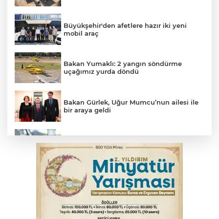
Büyükşehir'den afetlere hazır iki yeni
mobil araç
Bakan Yumaklı: 2 yangın söndürme
uçağımız yurda döndü
Bakan Gürlek, Uğur Mumcu’nun ailesi ile
bir araya geldi
Benzine dev indirim! Pompaya fiyatlarına
yansıyacak mı?
YENİ Parti Genel Başkanı Özel'den
Çerçeve Yasa yorumu