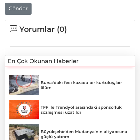
Gönder
Yorumlar (
0
)
En Çok Okunan Haberler
Bursa'daki feci kazada bir kurtuluş, bir
ölüm
TFF ile Trendyol arasındaki sponsorluk
sözleşmesi uzatıldı
Büyükşehir'den Mudanya'nın altyapısına
güçlü yatırım