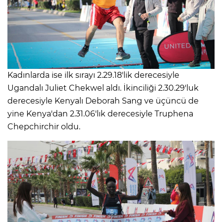
Kadınlarda ise ilk sırayı 2.29.18'lik derecesiyle
Ugandalı Juliet Chekwel aldı. İkinciliği 2.30.29'luk
derecesiyle Kenyalı Deborah Sang ve üçüncü de
yine Kenya'dan 2.31.06'lık derecesiyle Truphena
Chepchirchir oldu.