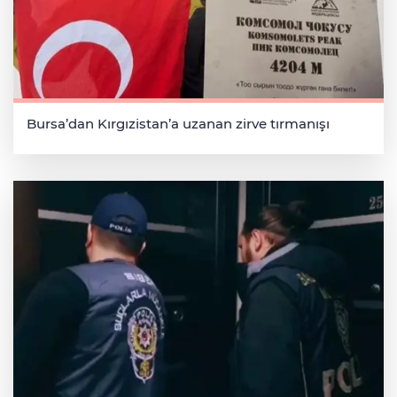
Bursa’dan Kırgızistan’a uzanan zirve tırmanışı