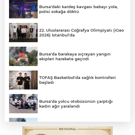
Bursa'daki kardeş kavgası babayı yola,
polisi sokağa döktü
22. Uluslararası Coğrafya Olimpiyatı (iGeo
2026) İstanbul'da
Bursa'da barakaya sıçrayan yangın
ekipleri harekete geçirdi
TOFAŞ Basketbol'da sağlık kontrolleri
başladı
Bursa'da yolcu otobüsünün çarptığı
kadın ağır yaralandı
2 katlı 24 kişilik işçi konteynerinde
yangın