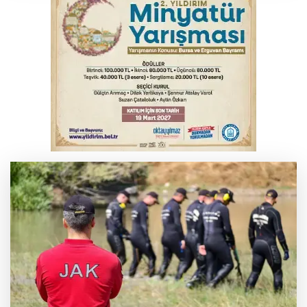
Polisin 'dur' ihtarına uymadı, ceza
duvarına tosladı
Uludağ İçecek, 1. FC Nürnberg’in resmi
sponsoru oldu
'Yeni nesil suç örgütlerine' dev operasyon