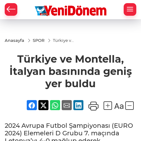
Zİ
Anasayfa
SPOR
Türkiye ve
Montella,
İtalyan
Türkiye ve Montella,
basınında
geniş yer
buldu
İtalyan basınında geniş
yer buldu
2024 Avrupa Futbol Şampiyonası (EURO
2024) Elemeleri D Grubu 7. maçında
Letonya’yı 4-0 mağlup ederek