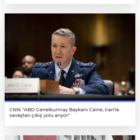
CNN: "ABD Genelkurmay Başkanı Caine, İran'la
savaştan çıkış yolu arıyor"