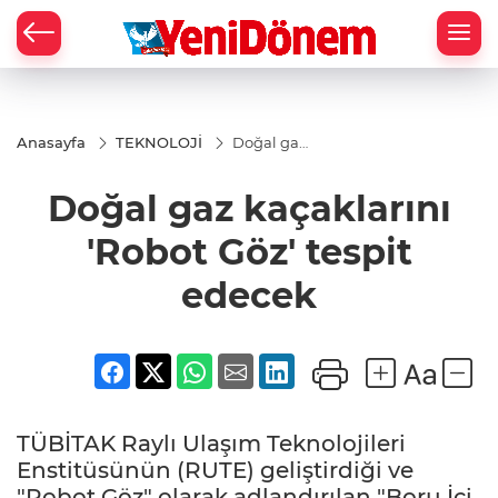
Zİ
Anasayfa
TEKNOLOJİ
Doğal gaz
kaçaklarını
'Robot Göz'
Doğal gaz kaçaklarını
tespit
edecek
'Robot Göz' tespit
edecek
TÜBİTAK Raylı Ulaşım Teknolojileri
Enstitüsünün (RUTE) geliştirdiği ve
"Robot Göz" olarak adlandırılan "Boru İçi