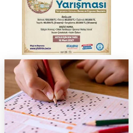
Gençlerbirliği, Fenerbahçe maçı
hazırlıklarına başladı
Salih Bademci ‘Sesler’le Bursa’da
Bursa’da rahvan atları şampiyonluk için
koştu