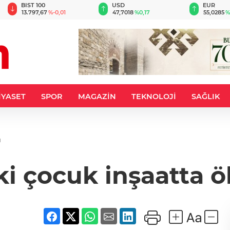
BIST 100
USD
EUR
13.797,67
%-0,01
47,7018
%0,17
55,0285
%
İYASET
SPOR
MAGAZİN
TEKNOLOJİ
SAĞLIK
u
ki çocuk inşaatta 