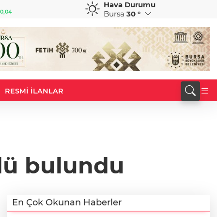
Hava Durumu
GBP
CHF
0,04
64,1470
%-0,02
58,8432
%0,48
Bursa
30 °
RESMİ İLANLAR
ölü bulundu
En Çok Okunan Haberler