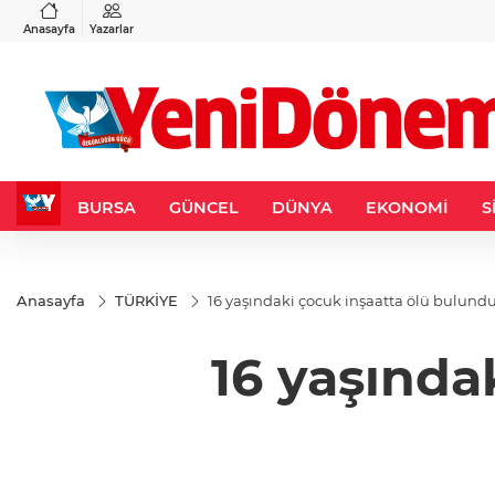
VND
GAU/TRY
3
%-0,22
0,0018
%0,32
6.615,90
%1,90
Anasayfa
Yazarlar
BURSA
GÜNCEL
DÜNYA
EKONOMİ
S
Anasayfa
TÜRKİYE
16 yaşındaki çocuk inşaatta ölü bulund
16 yaşında