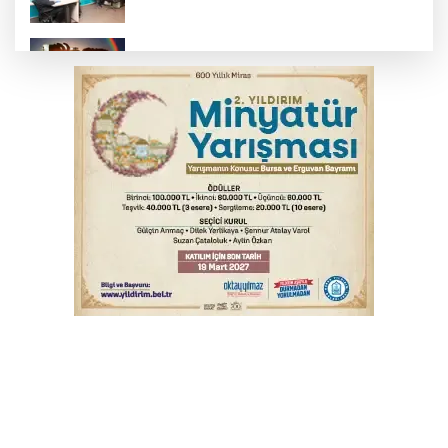
Bursa’da bugün hava nasıl olacak?
YENİ Parti Genel Başkanı Özel'den
Çerçeve Yasa yorumu
Yargıtay’dan primle çalışanlara müjde
Biba müjdeyi verdi: Bu ay hizmete
açılıyor