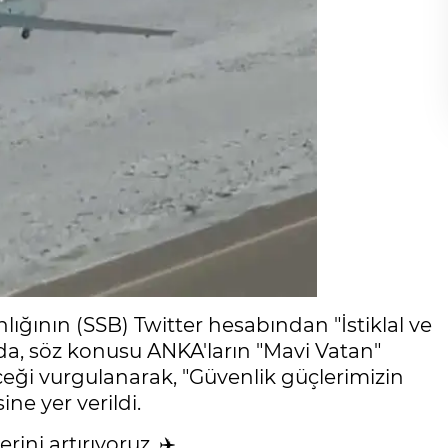
ının (SSB) Twitter hesabından "İstiklal ve
ımda, söz konusu ANKA'ların "Mavi Vatan"
eği vurgulanarak, "Güvenlik güçlerimizin
ne yer verildi.
ni artırıyoruz. ✈️