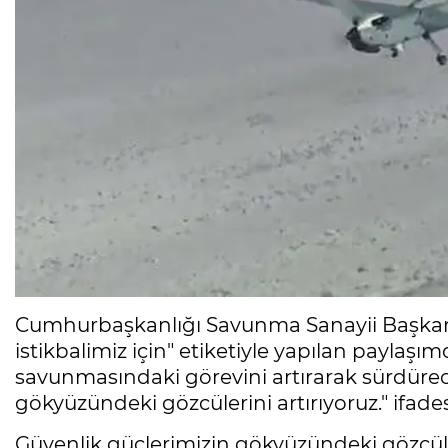
Cumhurbaşkanlığı Savunma Sanayii Başkanlığ
istikbalimiz için" etiketiyle yapılan paylaş
savunmasındaki görevini artırarak sürdürec
gökyüzündeki gözcülerini artırıyoruz." ifadesi
Güvenlik güçlerimizin gökyüzündeki gözcüleri