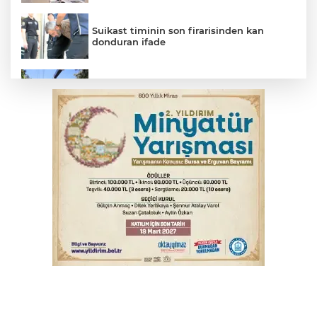
Suikast timinin son firarisinden kan
donduran ifade
Osmangazi’de yeşil alanlar titizlikle
korunuyor
Bursa'da alkollü sürücü mahalleyi savaş
alanına çevirdi
Bursa'da tavuk çiftliğinde yangın
Bursa'da kontrolden çıkan araç orta
refüje çıktı