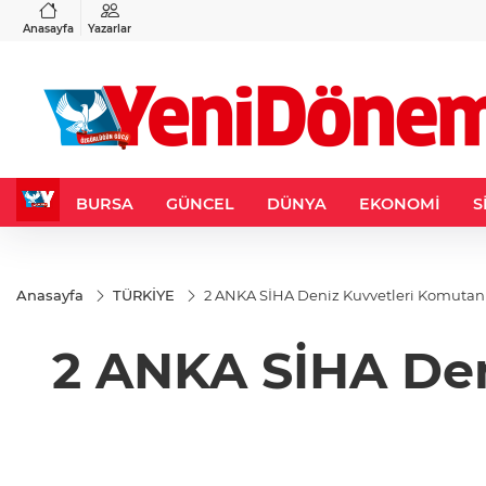
VND
GAU/TRY
6
%0,37
0,0018
%0,19
6.525,77
%0,46
Anasayfa
Yazarlar
BURSA
GÜNCEL
DÜNYA
EKONOMİ
S
Anasayfa
TÜRKİYE
2 ANKA SİHA Deniz Kuvvetleri Komutanlı
2 ANKA SİHA Den