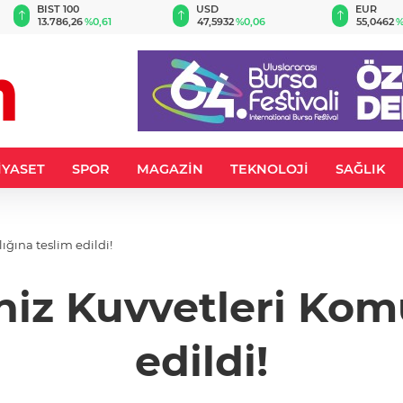
BIST 100
USD
EUR
13.786,26
%0,61
47,5932
%0,06
55,0462
%
İYASET
SPOR
MAGAZİN
TEKNOLOJİ
SAĞLIK
ğına teslim edildi!
iz Kuvvetleri Komu
edildi!