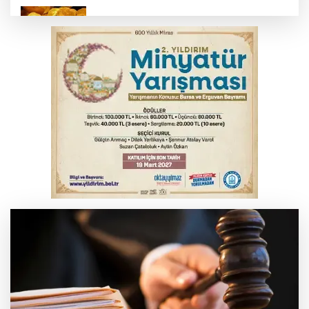
Serbest piyasada altın fiyatları...
MSB: YAŞ kararları devletimize ve
milletimize hayırlı olsun
Osmangazi’de kaldırım işgaline geçit yok
Osmangazi’de iş arayanlara destek