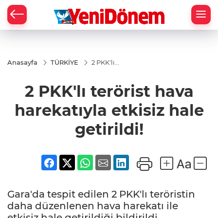
Zİ
Anasayfa
TÜRKİYE
2 PKK'lı
terörist
hava
2 PKK'lı terörist hava
harekatıyla
etkisiz hale
getirildi!
harekatıyla etkisiz hale
getirildi!
Gara'da tespit edilen 2 PKK'lı teröristin
daha düzenlenen hava harekatı ile
etkisiz hale getirildiği bildirildi.