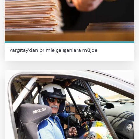
Yargıtay’dan primle çalışanlara müjde