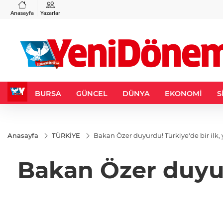
VND
GAU/TRY
6
%0,37
0,0018
%0,17
6.568,25
%1,11
Anasayfa
Yazarlar
BURSA
GÜNCEL
DÜNYA
EKONOMİ
S
Anasayfa
TÜRKİYE
Bakan Özer duyurdu! Türkiye'de bir ilk, 
Bakan Özer duyurd