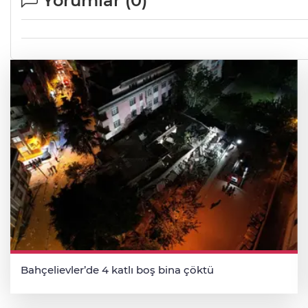
Yorumlar (
0
)
Bahçelievler’de 4 katlı boş bina çöktü