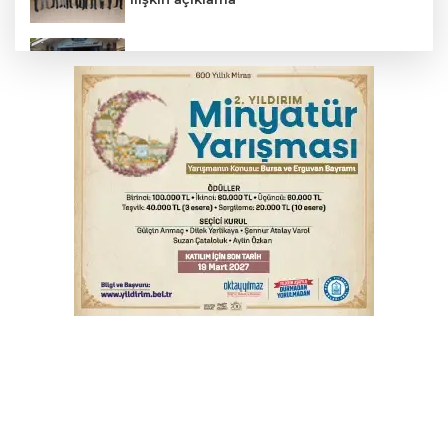
Başkan Aydın: Tüm imkanları sunuyoruz
Başkan Dalgıç: Denizler halkındır
Bursa’da bugün hava nasıl olacak?
Bursa'da kontrolden çıkan araç orta
refüje çıktı