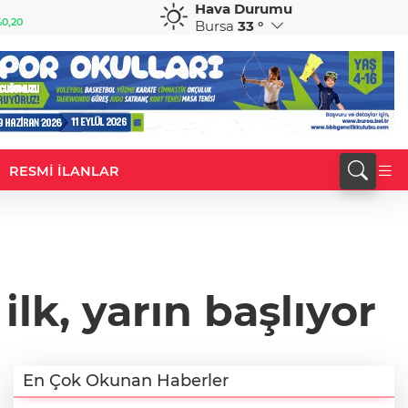
Hava Durumu
GBP
CHF
0,20
64,2259
%0,23
58,9989
%0,14
Bursa
33 °
RESMİ İLANLAR
lk, yarın başlıyor
En Çok Okunan Haberler