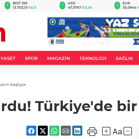
BIST 100
USD
EUR
13.703,13
%0,11
47,5767
%0,04
55,0944
%
İYASET
SPOR
MAGAZİN
TEKNOLOJİ
SAĞLIK
yarın başlıyor
u! Türkiye'de bir i