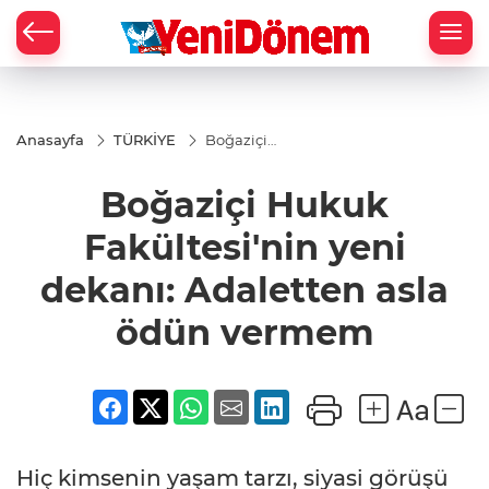
Zİ
Anasayfa
TÜRKİYE
Boğaziçi
Hukuk
Fakültesi'nin
Boğaziçi Hukuk
yeni dekanı:
Adaletten
asla ödün
Fakültesi'nin yeni
vermem
dekanı: Adaletten asla
ödün vermem
Hiç kimsenin yaşam tarzı, siyasi görüşü