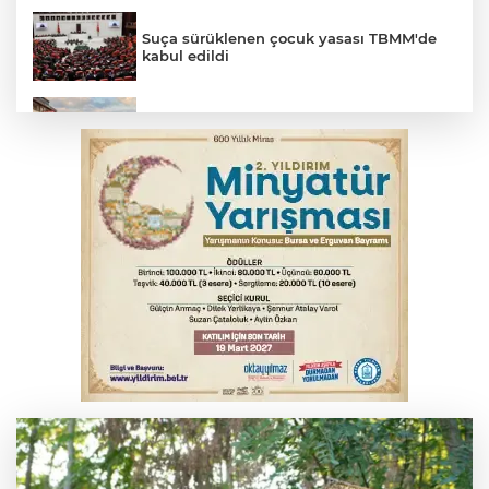
Suça sürüklenen çocuk yasası TBMM'de
kabul edildi
Bursa'da korkutan kazada 4 yaralı
Kar maskeleriyle araç soyan 5 şüpheli
tutuklandı
Elektrik akımına kapılarak hayatını
kaybeden genç toprağa verildi
Alevlere teslim olan ev küle döndü