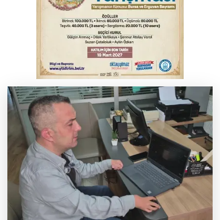
sahada tuttu
Erguvan Bayramı minyatür sanatıyla
geleceğe taşınacak
Trabzonspor'da Folcarelli ameliyat oldu