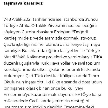
taşımaya kararlıyız"
7-18 Aralık 2021 tarihlerinde ise İstanbul'da 3'üncü
Türkiye-Afrika Ortaklık Zirvesi'nin icra edileceğini
söyleyen Cumhurbaşkanı Erdoğan, "Değerli
kardeşimi de zirvede aramızda görmek istiyoruz.
Çad'la işbirliğimizi her alanda daha ileriye taşımaya
kararlıyız. Bu anlamda eğitim faaliyetleri ile Türkiye
Maarif Vakfı, kalkınma projeleri ve yardımlarıyla TİKA,
düzenli uçuşlarıyla Türk Hava Yolları ve sivil toplum
kuruluşlarımız iki ülke ilişkilerine önemli katkılarda
bulunuyor. Çad-Türk dostluk Külliyesi'ndeki Tarım
Okulu'nun inşası bitti. İki ülke arasındaki dostluğun
bir nişanesi olarak bir an önce bu külliyeyi
Emcemine'ye kazandırmak istiyoruz. FETÖ'ye karşı
mücadelede Çad'lı kardeşlerimizin desteğini
unutmamız mümkün değildir. Emcemine'deki