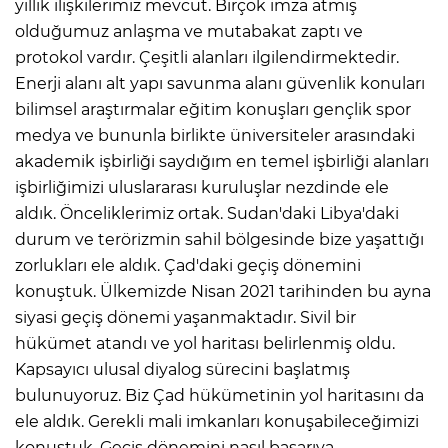
yıllık ilişkilerimiz mevcut. Birçok imza atmış
olduğumuz anlaşma ve mutabakat zaptı ve
protokol vardır. Çeşitli alanları ilgilendirmektedir.
Enerji alanı alt yapı savunma alanı güvenlik konuları
bilimsel araştırmalar eğitim konuşları gençlik spor
medya ve bununla birlikte üniversiteler arasındaki
akademik işbirliği saydığım en temel işbirliği alanları
işbirliğimizi uluslararası kuruluşlar nezdinde ele
aldık. Önceliklerimiz ortak. Sudan'daki Libya'daki
durum ve terörizmin sahil bölgesinde bize yaşattığı
zorlukları ele aldık. Çad'daki geçiş dönemini
konuştuk. Ülkemizde Nisan 2021 tarihinden bu ayna
siyasi geçiş dönemi yaşanmaktadır. Sivil bir
hükümet atandı ve yol haritası belirlenmiş oldu.
Kapsayıcı ulusal diyalog sürecini başlatmış
bulunuyoruz. Biz Çad hükümetinin yol haritasını da
ele aldık. Gerekli mali imkanları konuşabileceğimizi
konuştuk. Geçiş dönemini nasıl başarıya