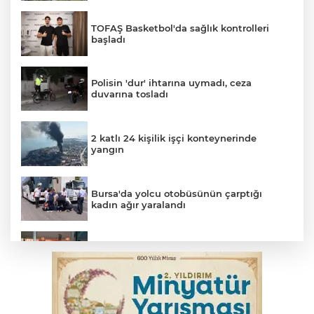
TOFAŞ Basketbol'da sağlık kontrolleri
başladı
Polisin 'dur' ihtarına uymadı, ceza
duvarına tosladı
2 katlı 24 kişilik işçi konteynerinde
yangın
Bursa'da yolcu otobüsünün çarptığı
kadın ağır yaralandı
Uludağ İçecek, 1. FC Nürnberg’in resmi
sponsoru oldu
Başkan Aydın Osmangazi’nin nabzını