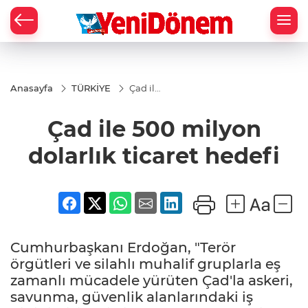
Zİ
Anasayfa
TÜRKİYE
Çad ile
500
milyon
Çad ile 500 milyon
dolarlık
ticaret
hedefi
dolarlık ticaret hedefi
Cumhurbaşkanı Erdoğan, "Terör
örgütleri ve silahlı muhalif gruplarla eş
zamanlı mücadele yürüten Çad'la askeri,
savunma, güvenlik alanlarındaki iş