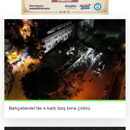
Bursa'da kontrolden çıkan araç orta
refüje çıktı
Bahçelievler’de 4 katlı boş bina çöktü