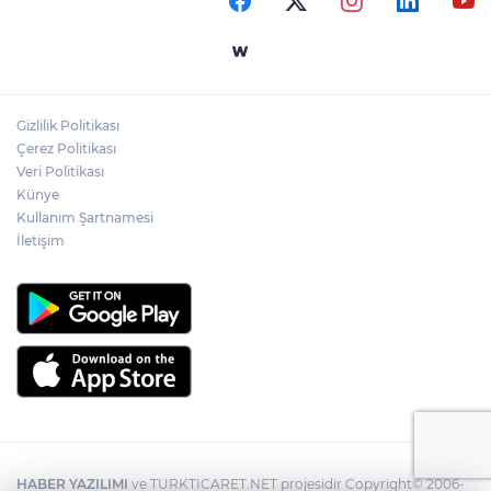
Gizlilik Politikası
Çerez Politikası
Veri Politikası
Künye
Kullanım Şartnamesi
İletişim
HABER YAZILIMI
ve TURKTICARET.NET projesidir Copyright© 2006-