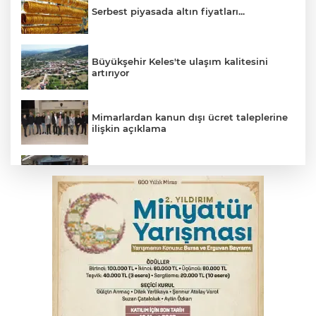
Serbest piyasada altın fiyatları...
Büyükşehir Keles'te ulaşım kalitesini
artırıyor
Mimarlardan kanun dışı ücret taleplerine
ilişkin açıklama
Başkan Aydın: Tüm imkanları sunuyoruz
Başkan Dalgıç: Denizler halkındır
Bursa’da bugün hava nasıl olacak?