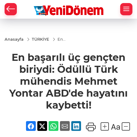
Zİ
Anasayfa
TÜRKİYE
En
başarılı üç
gençten
En başarılı üç gençten
biriydi:
Ödüllü
Türk
biriydi: Ödüllü Türk
mühendis
Mehmet
mühendis Mehmet
Yontar
ABD'de
hayatını
Yontar ABD'de hayatını
kaybetti!
kaybetti!