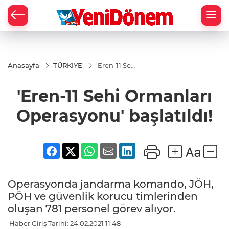
Zİ
Anasayfa
TÜRKİYE
'Eren-11 Sehi
Ormanları
Operasyonu'
'Eren-11 Sehi Ormanları
başlatıldı!
Operasyonu' başlatıldı!
Operasyonda jandarma komando, JÖH,
PÖH ve güvenlik korucu timlerinden
oluşan 781 personel görev alıyor.
Haber Giriş Tarihi: 24.02.2021 11:48