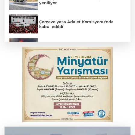
yeniliyor
Çerçeve yasa Adalet Komisyonu'nda
kabul edildi
İnegöl’de yangın paniği! Apartmana
sıçrayan alevler söndürüldü
Serbest piyasada döviz fiyatları
6. Perseid Meteor Yağmuru Gözlem
Etkinliği Karacabey'de gökyüzü
tutkunlarını buluşturacak
Fetih coşkusu Keles'e taşındı