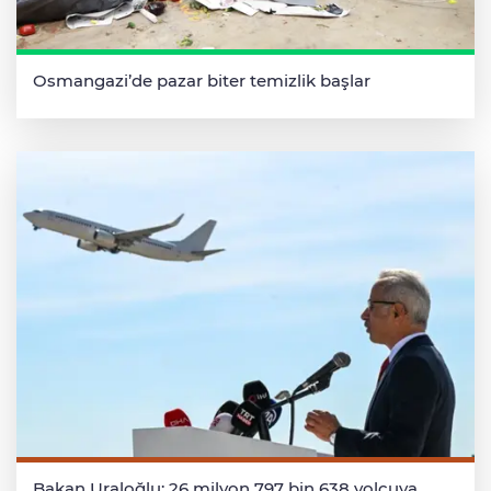
Osmangazi’de pazar biter temizlik başlar
Bakan Uraloğlu: 26 milyon 797 bin 638 yolcuya