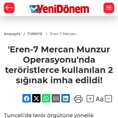
Zİ
Anasayfa
TÜRKİYE
'Eren-7 Mercan
Munzur
Operasyonu'nda
'Eren-7 Mercan Munzur
teröristlerce
kullanılan 2
sığınak imha
Operasyonu'nda
edildi!
teröristlerce kullanılan 2
sığınak imha edildi!
Tunceli'de terör örgütüne yönelik