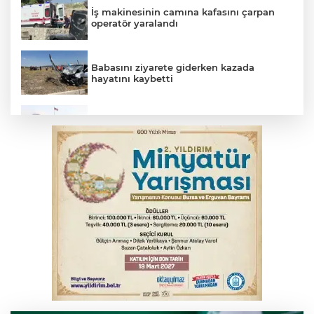
İş makinesinin camına kafasını çarpan
operatör yaralandı
Babasını ziyarete giderken kazada
hayatını kaybetti
Beyaz Saray ile Taylor Swift arasında telif
savaşı
Bursa'da Mustafa Keser'den müzik ve
kahkaha dolu gece
İnegöl'de orman yangını; Havadan ve
karadan müdahale başlatıldı
Bursa'da korkutan kazada 4 yaralı