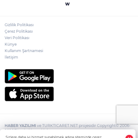
Gizlilik Politikası
Çerez Politikası
Veri Politikası
Künye
Kullanım Şartnamesi
İletişim
HABER YAZILIMI
ve TURKTICARET.NET projesidir Copyright© 2006-
2026 Tüm hakları saklıdır.
Sizlere daha iyi hizmet sunabilmek adına sitemizde çerez