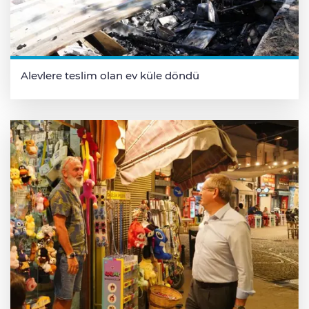
Alevlere teslim olan ev küle döndü