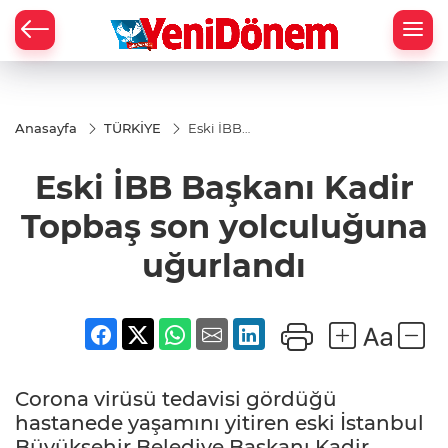
Zİ
Anasayfa
TÜRKİYE
Eski İBB
Başkanı
Kadir
Eski İBB Başkanı Kadir
Topbaş son
yolculuğuna
uğurlandı
Topbaş son yolculuğuna
uğurlandı
Corona virüsü tedavisi gördüğü
hastanede yaşamını yitiren eski İstanbul
Büyükşehir Belediye Başkanı Kadir