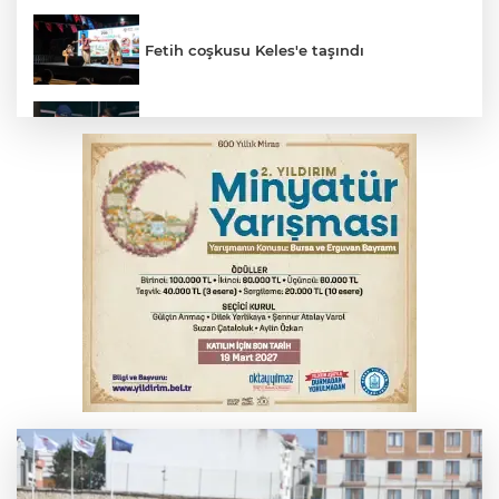
Fetih coşkusu Keles'e taşındı
Bursa’da yasa dışı bahis operasyonu: 3
kişi tutuklandı
İnegöl’de yangın paniği! Apartmana
sıçrayan alevler söndürüldü
Elektrik akımına kapılan işçi hayatını
kaybetti
Serbest piyasada döviz fiyatları