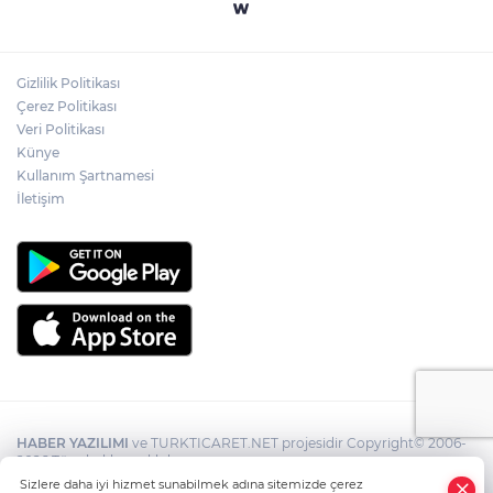
Gizlilik Politikası
Çerez Politikası
Veri Politikası
Künye
Kullanım Şartnamesi
İletişim
HABER YAZILIMI
ve TURKTICARET.NET projesidir Copyright© 2006-
2026 Tüm hakları saklıdır.
Sizlere daha iyi hizmet sunabilmek adına sitemizde çerez