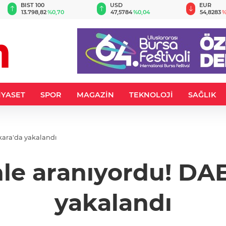
BIST 100
USD
EUR
13.798,82
%0,70
47,5784
%0,04
54,8283
%
İYASET
SPOR
MAGAZİN
TEKNOLOJİ
SAĞLIK
kara'da yakalandı
nle aranıyordu! DAE
yakalandı