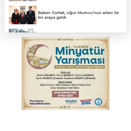
Bakan Gürlek, Uğur Mumcu’nun ailesi ile
bir araya geldi
Benzine dev indirim! Pompaya fiyatlarına
yansıyacak mı?
YENİ Parti Genel Başkanı Özel'den
Çerçeve Yasa yorumu
Serbest piyasada döviz fiyatları
Serbest piyasada altın fiyatları...