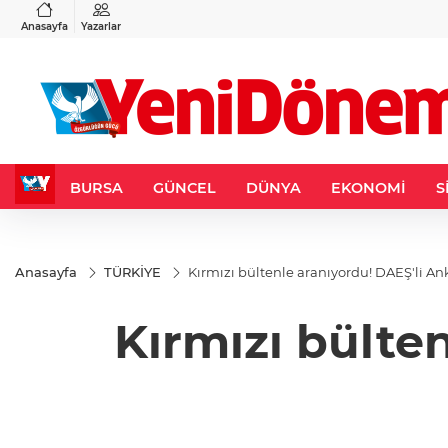
VND
GAU/TRY
6
%0,37
0,0018
%-0,03
6.495,12
%0,04
Anasayfa
Yazarlar
BURSA
GÜNCEL
DÜNYA
EKONOMİ
S
Anasayfa
TÜRKİYE
Kırmızı bültenle aranıyordu! DAEŞ'li An
Kırmızı bülte