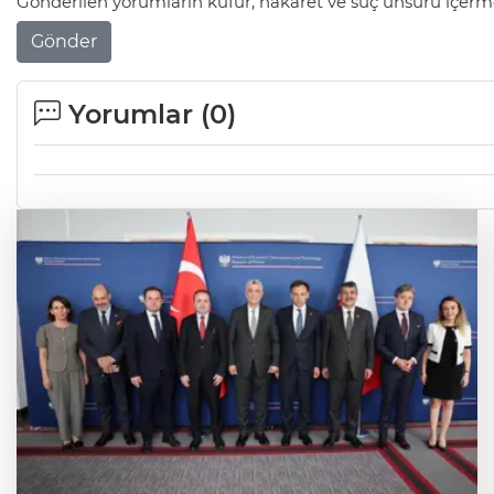
Gönderilen yorumların küfür, hakaret ve suç unsuru içerme
Gönder
Yorumlar (
0
)