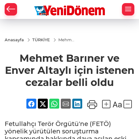
Zİ
Anasayfa
TÜRKİYE
Mehmet
Barıner
ve Enver
Mehmet Barıner ve
Altaylı
için
istenen
Enver Altaylı için istenen
cezalar
belli
cezalar belli oldu
oldu
Fetullahçı Terör Örgütü'ne (FETÖ)
yönelik yürütülen soruşturma
kapsamında hakkında dava açılan eski