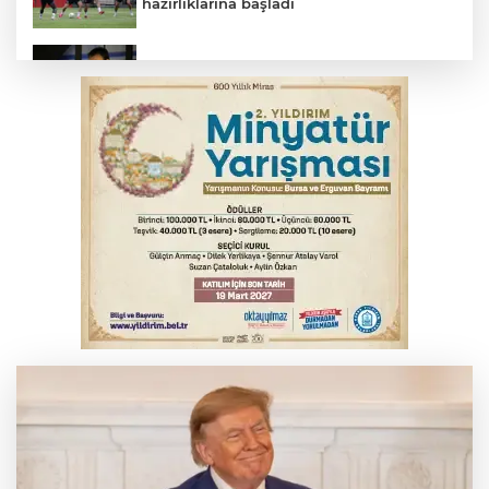
hazırlıklarına başladı
Salih Bademci ‘Sesler’le Bursa’da
Suça sürüklenen çocuk yasası TBMM'de
kabul edildi
Yeni Parti Manisa İl Başkanı Özalper'in
ifadesi ortaya çıktı
Thorsten Fink, sağlık kontrolünden geçti