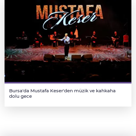
Bursa'da Mustafa Keser'den müzik ve kahkaha
dolu gece