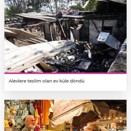
Alevlere teslim olan ev küle döndü