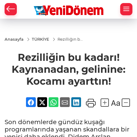
Zİ
Anasayfa
TÜRKİYE
Rezilliğin bu
kadarı!
Kaynanadan,
Rezilliğin bu kadarı!
gelinine:
Kocamı
ayarttın!
Kaynanadan, gelinine:
Kocamı ayarttın!
Son dönemlerde gündüz kuşağı
programlarında yaşanan skandallara bir
yenisi daha eklendi. Didem Arslan