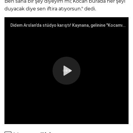
Ben sana bir şey diyeyim mi; Kocan burada her şeyi
duyacak diye sen iftira atıyorsun." dedi.