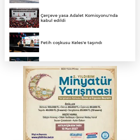
Çerçeve yasa Adalet Komisyonu'nda
kabul edildi
Fetih coşkusu Keles'e taşındı
Bursa’da yasa dışı bahis operasyonu: 3
kişi tutuklandı
İnegöl’de yangın paniği! Apartmana
sıçrayan alevler söndürüldü
Elektrik akımına kapılan işçi hayatını
kaybetti