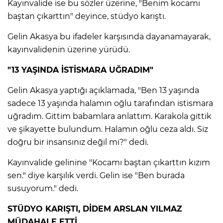
Kayınvalide ise bu sözler üzerine, "Benim kocamı
baştan çıkarttın" deyince, stüdyo karıştı.
Gelin Akasya bu ifadeler karşısında dayanamayarak,
kayınvalidenin üzerine yürüdü.
"13 YAŞINDA İSTİSMARA UĞRADIM"
Gelin Akasya yaptığı açıklamada, "Ben 13 yaşında
sadece 13 yaşında halamın oğlu tarafından istismara
uğradım. Gittim babamlara anlattım. Karakola gittik
ve şikayette bulundum. Halamın oğlu ceza aldı. Siz
doğru bir insansınız değil mi?" dedi.
Kayınvalide gelinine "Kocamı baştan çıkarttın kızım
sen." diye karşılık verdi. Gelin ise "Ben burada
susuyorum." dedi.
STÜDYO KARIŞTI, DİDEM ARSLAN YILMAZ
MÜDAHALE ETTİ