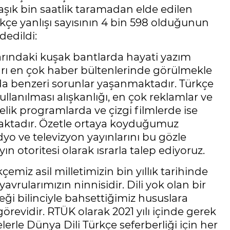
aşık bin saatlik taramadan elde edilen
rkçe yanlışı sayısının 4 bin 598 olduğunun
dedildi:
arındaki kuşak bantlarda hayati yazım
ları en çok haber bültenlerinde görülmekle
a benzeri sorunlar yaşanmaktadır. Türkçe
llanılması alışkanlığı, en çok reklamlar ve
elik programlarda ve çizgi filmlerde ise
maktadır. Özetle ortaya koyduğumuz
dyo ve televizyon yayınlarını bu gözle
n otoritesi olarak ısrarla talep ediyoruz.
emiz asil milletimizin bin yıllık tarihinde
avrularımızın ninnisidir. Dili yok olan bir
eği bilinciyle bahsettiğimiz hususlara
i görevidir. RTÜK olarak 2021 yılı içinde gerek
elerle Dünya Dili Türkçe seferberliği için her