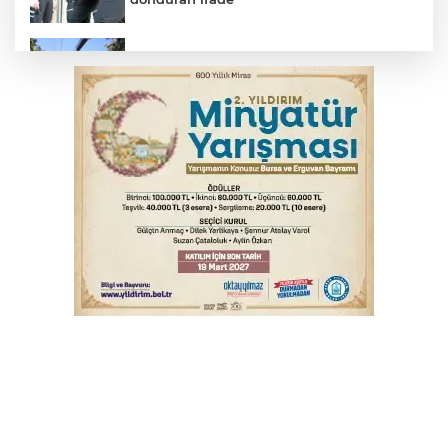
Osmangazi’de yeşil alanlar titizlikle
korunuyor
Başkan Dalgıç: Denizler halkındır
Bursa'da kontrolden çıkan araç orta
refüje çıktı
Bursa'da akıma kapılan mühendis ağır
yaralandı