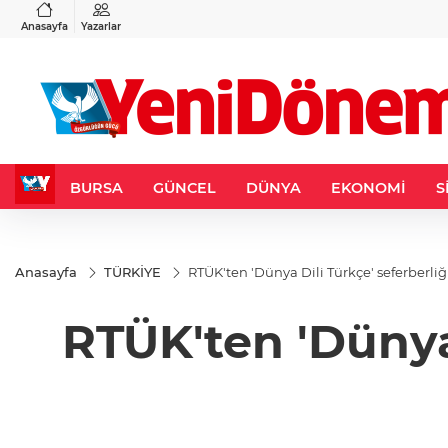
VND
GAU/TRY
6
%0,37
0,0018
%0,26
6.544,98
%0,75
Anasayfa
Yazarlar
BURSA
GÜNCEL
DÜNYA
EKONOMİ
S
Anasayfa
TÜRKİYE
RTÜK'ten 'Dünya Dili Türkçe' seferberliğ
RTÜK'ten 'Dünya 