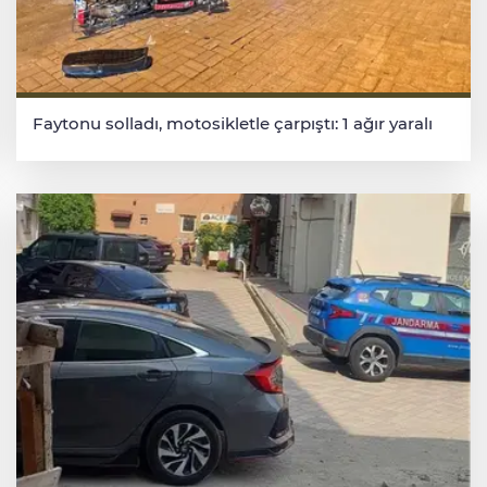
Faytonu solladı, motosikletle çarpıştı: 1 ağır yaralı