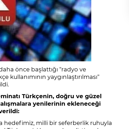
daha önce başlattığı "radyo ve
kçe kullanımının yaygınlaştırılması"
ldi.
teminatı Türkçenin, doğru ve güzel
çalışmalara yenilerinin ekleneceği
erildi:
edefimiz, milli bir seferberlik ruhuyla