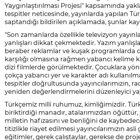
Yaygınlaştırılması Projesi" kapsamında yakl
tespitler neticesinde, yayınlarda yapılan Tü
saptandığı bildirilen açıklamada, şunlar kay
"Son zamanlarda özellikle televizyon yayınl
yanlışları dikkat çekmektedir. Yazım yanlış
beraber reklamlar ve kuşak programlarda d
karşılığı olmasına rağmen yabancı kelime ku
dizi filmlerde görülmektedir. Çocuklara yön
çokça yabancı yer ve karakter adı kullanıl
tespitler doğrultusunda yayıncılarımızın, ra
yeniden değerlendirmelerini düzenleyici yayı
Türkçemiz milli ruhumuz, kimliğimizdir. Türkç
biriktirdiği manadır, atalarımızdan öğüttür, y
milletin hafızasını ve benliğini de kaybedec
titizlikle riayet edilmesi yayıncılarımızın asl
eğitimler, gerek çalıştaylar, gerekse de proj