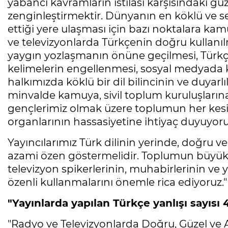
yabancı kavramların istilası karşısındaki g
zenginleştirmektir. Dünyanın en köklü ve se
ettiği yere ulaşması için bazı noktalara k
ve televizyonlarda Türkçenin doğru kullanılm
yaygın yozlaşmanın önüne geçilmesi, Türkçe
kelimelerin engellenmesi, sosyal medyada k
halkımızda köklü bir dil bilincinin ve duyar
minvalde kamuya, sivil toplum kuruluşlarına
gençlerimiz olmak üzere toplumun her kesim
organlarının hassasiyetine ihtiyaç duyuyoru
Yayıncılarımız Türk dilinin yerinde, doğru v
azami özen göstermelidir. Toplumun büyük 
televizyon spikerlerinin, muhabirlerinin ve 
özenli kullanmalarını önemle rica ediyoruz."
"Yayınlarda yapılan Türkçe yanlışı sayısı 
"Radyo ve Televizyonlarda Doğru, Güzel ve A