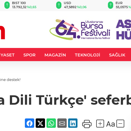
BIST 100
USD
EUR
13.792,32
%0,65
47,5892
%0,06
55,0575
%
İYASET
SPOR
MAGAZİN
TEKNOLOJİ
SAĞLIK
ine destek!
Dili Türkçe' sefer