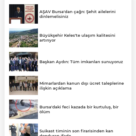
AŞAV Bursa'dan çağrı: Şehit ailelerini
dinlemelisiniz
Büyükşehir Keles'te ulaşım kalitesini
artırıyor
Başkan Aydın: Tüm imkanları sunuyoruz
Mimarlardan kanun dışı ücret taleplerine
ilişkin açıklama
Bursa'daki feci kazada bir kurtuluş, bir
ölüm
Suikast timinin son firarisinden kan
donduran ifade