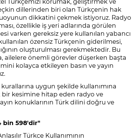
üzel Türkçemizi korumak, geliştirmek ve
çkin dillerinden biri olan Türkçenin hak
amuoyunun dikkatini çekmek istiyoruz. Radyo
ası, özellikle iş yeri adlarında görülen
si varken gereksiz yere kullanılan yabancı
ullanılan özensiz Türkçenin giderilmesi,
lılığının oluşturulması gerekmektedir. Bu
, ailelere önemli görevler düşerken başta
ini kolayca etkileyen basın ve yayın
z.
e kurallarına uygun şekilde kullanımına
bir kesimine hitap eden radyo ve
yayın konuklarının Türk dilini doğru ve
4 bin 598'dir"
nlaşılır Türkçe Kullanımının