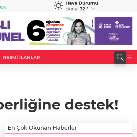
Hava Durumu
GBP
CHF
0,10
64,2179
%0,21
58,8394
%-0,14
Bursa
32 °
RESMİ İLANLAR
berliğine destek!
En Çok Okunan Haberler