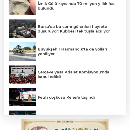
İznik Gölü kıyısında 70 milyon yıllık fosil
bulundu
Bursa'da bu cami görenleri hayrete
düşürüyor: Kubbesi tek tuşla açılıyor
Büyükşehir Harmancık'ta da yolları
yeniliyor
Çerçeve yasa Adalet Komisyonu'nda
kabul edildi
Fetih coşkusu Keles'e taşındı
Bursa’da yasa dışı bahis operasyonu: 3
kişi tutuklandı