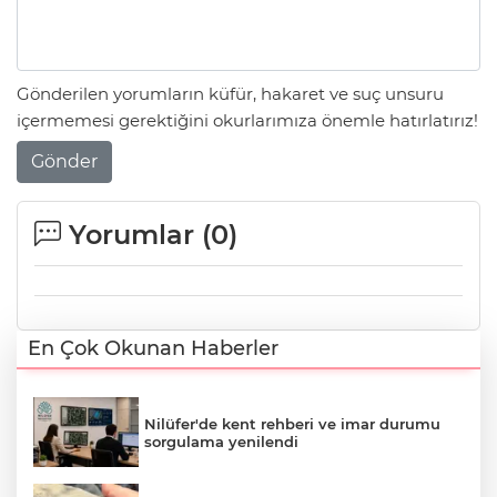
Gönderilen yorumların küfür, hakaret ve suç unsuru
içermemesi gerektiğini okurlarımıza önemle hatırlatırız!
Gönder
Yorumlar (
0
)
En Çok Okunan Haberler
Nilüfer'de kent rehberi ve imar durumu
sorgulama yenilendi