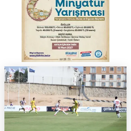
İnegöl’de yangın paniği! Apartmana
sıçrayan alevler söndürüldü
Elektrik akımına kapılan işçi hayatını
kaybetti
Serbest piyasada döviz fiyatları