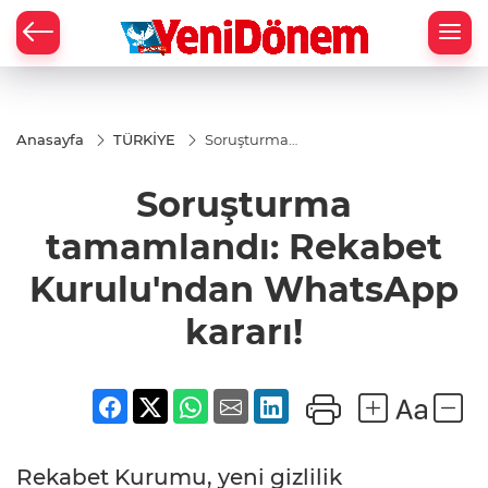
Zİ
Anasayfa
TÜRKİYE
Soruşturma
tamamlandı:
Rekabet
Soruşturma
Kurulu'ndan
WhatsApp
kararı!
tamamlandı: Rekabet
Kurulu'ndan WhatsApp
kararı!
Rekabet Kurumu, yeni gizlilik