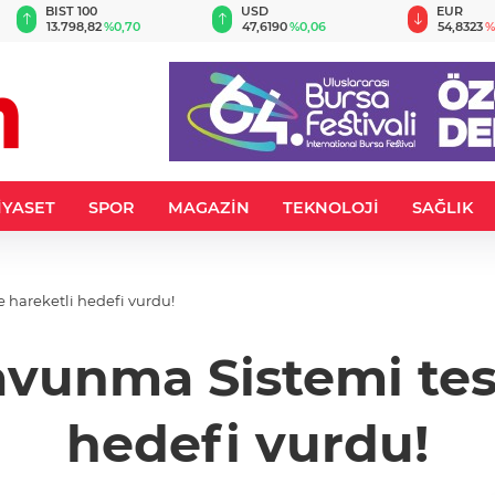
BIST 100
USD
EUR
13.798,82
%0,70
47,6190
%0,06
54,8323
%
İYASET
SPOR
MAGAZİN
TEKNOLOJİ
SAĞLIK
 hareketli hedefi vurdu!
vunma Sistemi test
hedefi vurdu!