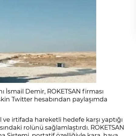
ı İsmail Demir, ROKETSAN firması
ilişkin Twitter hesabından paylaşımda
ve irtifada hareketli hedefe karşı yaptığı
masındaki rolünü sağlamlaştırdı. ROKETSAN
Sistemi, portatif özelliğiyle kara, hava,