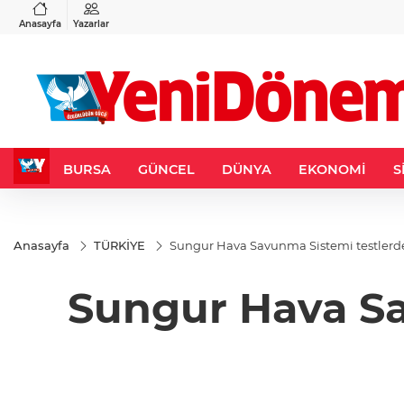
VND
GAU/TRY
6
%0,37
0,0018
%0,02
6.503,44
%0,17
Anasayfa
Yazarlar
BURSA
GÜNCEL
DÜNYA
EKONOMİ
S
Anasayfa
TÜRKİYE
Sungur Hava Savunma Sistemi testlerde
Sungur Hava Sa