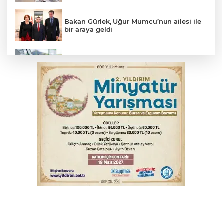
Bakan Gürlek, Uğur Mumcu’nun ailesi ile
bir araya geldi
Benzine dev indirim! Pompaya fiyatlarına
yansıyacak mı?
YENİ Parti Genel Başkanı Özel'den
Çerçeve Yasa yorumu
Serbest piyasada döviz fiyatları
Serbest piyasada altın fiyatları...