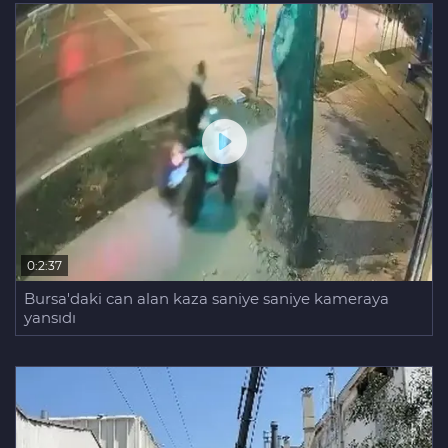
Aziz Yıldırım’ın kızına yönelik
paylaşım yapan şahsa ‘ev hapsi’
0:2:37
Bursa'daki can alan kaza saniye saniye kameraya
yansıdı