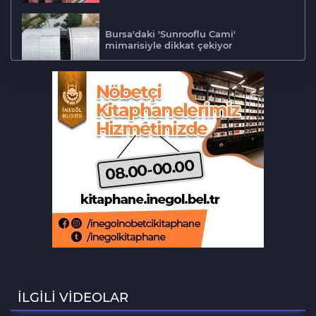
Bursa'daki 'Sunrooflu Cami'
mimarisiyle dikkat çekiyor
Adalet Komisyonu'nda gerginlik
Bursa'da barakaya sıçrayan yangın
ekipleri harekete geçirdi
Aslı Hünel’den Bursa'da müzik
ziyafeti
Şekibe İnsel Doğal Yaşam Çiftliği atlı
binicilik merkezi oluyor
İLGİLİ VİDEOLAR