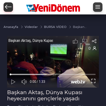
Zİ
Anasayfa
Videolar
BURSA VİDEO
Başkan
Aktaş,
Dünya
Kupası
heyecanını
gençlerle
yaşadı
Başkan Aktaş, Dünya Kupası
heyecanını gençlerle yaşadı