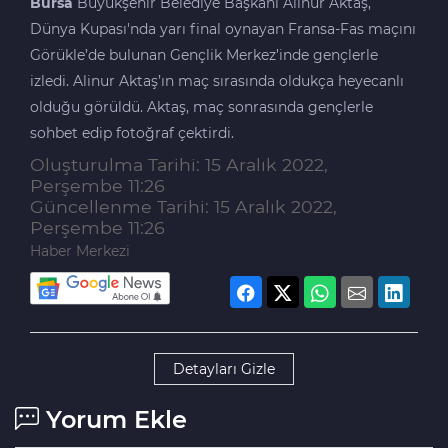
Bursa
Büyükşehir Belediye Başkanı Alinur Aktaş,
Dünya Kupası'nda yarı final oynayan Fransa-Fas maçını
Görükle’de bulunan Gençlik Merkez’inde gençlerle
izledi. Alinur Aktaş’ın maç sırasında oldukça heyecanlı
olduğu görüldü. Aktaş, maç sonrasında gençlerle
sohbet edip fotoğraf çektirdi.
Oluşturulma Tarihi: 15 Aralık 2022,
Perşembe 11:26
Güncellenme Tarihi: 15 Aralık 2022,
Perşembe 11:26
Haber Merkezi
Detayları Gizle
Yorum Ekle